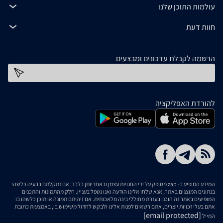
עולמות התוכן שלנו
חוות דעת
הרשמה לקבלת עדכונים ומבצעים
כתובת דוא''ל
להורדת האפליקציה
המידע המופיע ב- zap מסופק על ידי החנויות עצמן ובאחריותן בלבד. אם נתקלתם בבעיה כלשהי
בנתונים המוצגים באתר, אנא שלחו אלינו הודעה ואנו נטפל בעניין. חלק מהתמונות והתכנים
המופיעים באתר זה הוכנו בעזרת מחוללי בינה מלאכותית. אם זיהיתם תמונה או תוכן כלשהו בו
אתם בעלי זכויות יוצרים, אתם רשאים לפנות אלינו ולבקש לחדול משימוש בו, באמצעות כתובת
[email protected]
המייל