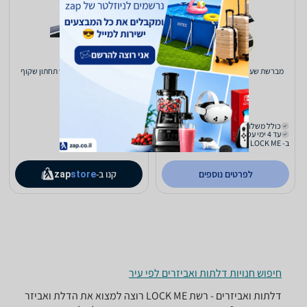
מברשת שערות לדלת לפס תחתון שקוף
מברשת שערות לדלת לפס תחתון שקוף
59
59
₪
₪
כולל משלוח (₪22)
כולל משלוח (₪22)
עד 4 ימי עסקים
עד 10 ימי עסקים
ב- LOCK ME
לפרטים נוספים
קנו ב-
zap
store
חיפוש חנויות דלתות ואביזרים לפי עיר
דלתות ואביזרים - ‏רשת ‏LOCK ME רוצה למצוא את הדלת ואביזר