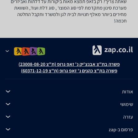
שאתה צריך? רק בזאפ תמצא מאות ביקורות על דלתות ואביזרים
מערכת סינון מתקדמת לפי סוג המוצר , סוג דלת ועוד, השוואת
מחירים ביותר מאלף חנויות לבית לגן ולמשרד ותקבל החלטה
חכמה!
פשרה בת"צ אבנצ'יק נ' זאפ גרופ (ת"צ 23008-08-20)
פשרה בת"צ כהנים נ' זאפ גרופ (ת"צ 60371-12-19)
אודות
שימושי
עזרה
פרסום ב-zap