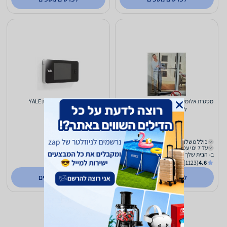
מסגרת אלומיניום לבן לדלת DIY כולל רשת
עינית דיגיטלית לדלת YALE
ליתושים ומעופפים
321
298
₪
₪
כולל משלוח (₪39)
כולל משלוח (₪22)
עד 7 ימי עסקים
עד 7 ימי עסקים
ב- הבית שלך
ב- הבית שלך
(1123)
4.6
(1123)
4.6
לפרטים נוספים
לפרטים נוספים