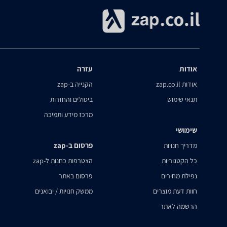
אודות
עזרה
אודות zap.co.il
הקנייה ב-zap
תנאי שימוש
ביטולים והחזרות
מרכז מידע ותמיכה
שימושי
פרסום ב-zap
מדריך חנויות
כל הקטגוריות
הצטרפות כחנות ל-zap
נפילת מחירים
פרסום באתר
חוות דעת מוצרים
ממשק חנויות / יבואנים
הרשמה לאתר