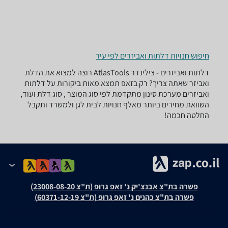
חיפוש חנויות דלתות ואביזרים לפי עיר
דלתות ואביזרים - ‏צילינדר ‏AtlasTools רוצה למצוא את הדלת
ואביזר שאתה צריך? רק בזאפ תמצא מאות ביקורות על דלתות
ואביזרים מערכת סינון מתקדמת לפי סוג המוצר , סוג דלת ועוד,
השוואת מחירים ביותר מאלף חנויות לבית לגן ולמשרד ותקבל
החלטה חכמה!
פשרה בת"צ אבנצ'יק נ' זאפ גרופ (ת"צ 23008-08-20)
פשרה בת"צ כהנים נ' זאפ גרופ (ת"צ 60371-12-19)