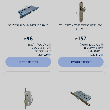
כפתור דלת קבוע על לשלט צילינדר ניקל
מנעול חבוי לדלת אש 72 מ"מ צילינדר
מוברש (זוג)
96
157
₪
₪
כולל משלוח (₪39)
כולל משלוח (₪39)
עד 8 ימי עסקים
עד 8 ימי עסקים
ב- אטלס טולס
ב- אטלס טולס
(220)
5.0
(220)
5.0
לפרטים נוספים
לפרטים נוספים