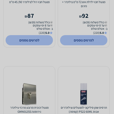
מנעול חבוי לדלת אש 72 מ"מ צילינדר +
מנעול חבוי רול לצילינדר 90/ 45 מ"מ
פינים
87
92
₪
₪
כולל משלוח (₪39)
כולל משלוח (₪39)
עד 8 ימי עסקים
עד 8 ימי עסקים
ב- אטלס טולס
ב- אטלס טולס
(220)
5.0
(220)
5.0
לפרטים נוספים
לפרטים נוספים
תרסיס שמן סיליקוני למנעולים וצילינדרים
מנעול זכוכית מרובע מרכזי צילינדר
אבוס PS22 60ML (קופסה)
נירוסטה GMN012SS