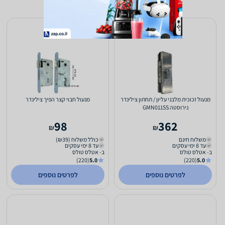
מנעול זכוכית מלבני עליון / תחתון צילינדר
מנעול חבוי קצר הפיך צילינדר
נירוסטה GMN011SS
98
362
₪
₪
משלוח חינם
כולל משלוח (₪39)
עד 8 ימי עסקים
עד 8 ימי עסקים
ב- אטלס טולס
ב- אטלס טולס
(220)
5.0
(220)
5.0
לפרטים נוספים
לפרטים נוספים