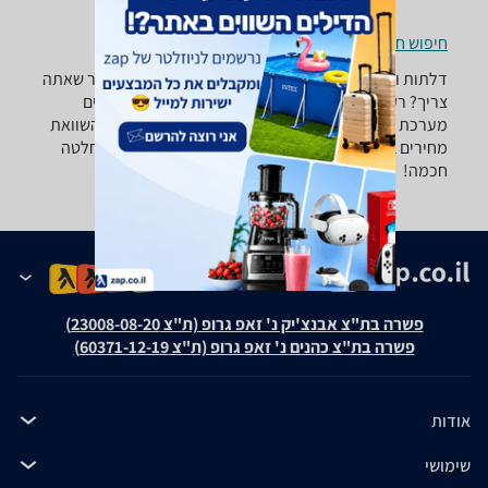
חיפוש חנויות דלתות ואביזרים לפי עיר
דלתות ואביזרים - ‏צילינדר רוצה למצוא את הדלת ואביזר שאתה
צריך? רק בזאפ תמצא מאות ביקורות על דלתות ואביזרים
מערכת סינון מתקדמת לפי סוג המוצר , סוג דלת ועוד, השוואת
מחירים ביותר מאלף חנויות לבית לגן ולמשרד ותקבל החלטה
חכמה!
פשרה בת"צ אבנצ'יק נ' זאפ גרופ (ת"צ 23008-08-20)
פשרה בת"צ כהנים נ' זאפ גרופ (ת"צ 60371-12-19)
אודות
שימושי