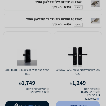
מארז 20 יחידות צילינדר לשון אחיד
ב-א.עקנין
900 ₪
מודעה
מארז 10 יחידות צילינדר כפתור לשון אחיד
ב-א.עקנין
450 ₪
מודעה
מנעול חכם לדלתות כניסה Atech ATLock-
מנעול חכם לדלת זכוכית ATECH ATLOCK-
Q31
Q29
1,749
1,249
₪
₪
משלוח חינם
כולל משלוח (₪20)
עד 7 ימי עסקים
עד 7 ימי עסקים
ב- דיילי סייל
(2829)
4.3
לפרטים נוספים
קנו ב-
zap
store