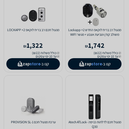
מנעול רב בריח לוקאפ החדש 2+ Lockapp
מנעול חכם רב בריח לוקאפ LOCKAPP +2
משולב קודן וטביעת אצבע + מגשר WIFI
לפתיחה מרחוק
1,322
1,742
₪
₪
כולל משלוח (₪22)
כולל משלוח (₪22)
עד 10 ימי עסקים
עד 10 ימי עסקים
קנו ב-
קנו ב-
zap
store
zap
store
מנעול חכם לדלתות כניסה Atech ATLock-
ערכת מנעול חכם PROVISION SL-1️
Q30