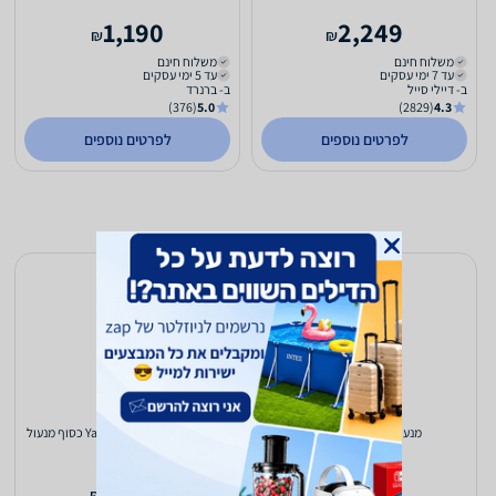
1,190
2,249
₪
₪
משלוח חינם
משלוח חינם
עד 7 ימי עסקים
עד 5 ימי עסקים
ב- דיילי סייל
ב- ברנרד
(376)
5.0
(2829)
4.3
לפרטים נוספים
לפרטים נוספים
מנעול Yale Linus שחור
מנעול ליינוס לינוס Yale Linus כסוף מנעול
חכם
1,250
1,250
₪
₪