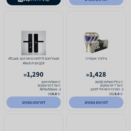
צילינדר אקסירה
מנעול חכם לדלתות כניסה דגם ATLock-
Q29 מבית ATech
1,290
1,428
₪
₪
כולל משלוח (₪39)
משלוח חינם
עד 7 ימי עסקים
עד 5 ימי עסקים
ב- המרכז הישראלי למיגון
ב- AllTechStore
(4)
0.0
(91)
5.0
לפרטים נוספים
לפרטים נוספים