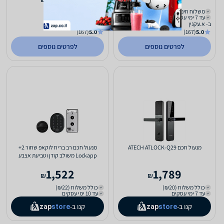
משלוח חינם
משלוח חינם
עד 7 ימי עסקים
עד 7 ימי עסקים
ב- א.עקנין
ב- א.עקנין
(167)
5.0
(167)
5.0
לפרטים נוספים
לפרטים נוספים
מנעול חכם ATECH ATLOCK-Q29
מנעול חכם רב בריח לוקאפ שחור 2+
Lockapp משולב קודן וטביעת אצבע
1,522
1,789
₪
₪
כולל משלוח (₪20)
כולל משלוח (₪22)
עד 7 ימי עסקים
עד 10 ימי עסקים
קנו ב-
קנו ב-
zap
store
zap
store