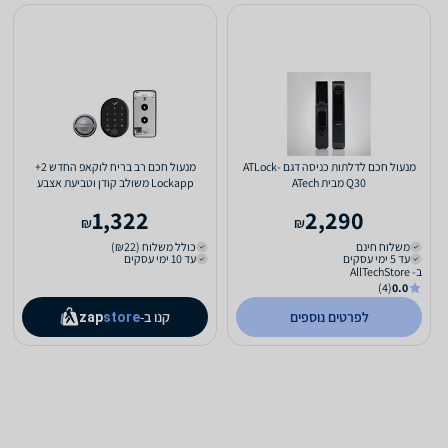
מנעול חכם לדלתות כניסה דגם ATLock-
מנעול חכם רב בריח לוקאפ החדש 2+
Q30 מבית ATech
Lockapp משולב קודן וטביעת אצבע
1,322
2,290
₪
₪
משלוח חינם
כולל משלוח (₪22)
עד 5 ימי עסקים
עד 10 ימי עסקים
ב- AllTechStore
(4)
0.0
לפרטים נוספים
קנו ב-
zap
store