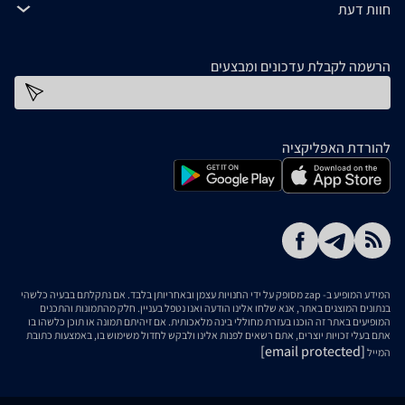
חוות דעת
הרשמה לקבלת עדכונים ומבצעים
כתובת דוא''ל
להורדת האפליקציה
המידע המופיע ב- zap מסופק על ידי החנויות עצמן ובאחריותן בלבד. אם נתקלתם בבעיה כלשהי
בנתונים המוצגים באתר, אנא שלחו אלינו הודעה ואנו נטפל בעניין. חלק מהתמונות והתכנים
המופיעים באתר זה הוכנו בעזרת מחוללי בינה מלאכותית. אם זיהיתם תמונה או תוכן כלשהו בו
אתם בעלי זכויות יוצרים, אתם רשאים לפנות אלינו ולבקש לחדול משימוש בו, באמצעות כתובת
[email protected]
המייל