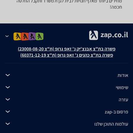
מחירים ביותר מאלף חנויות לבית לגן ולמשרד ותקבל החלטה
חכמה!
פשרה בת"צ אבנצ'יק נ' זאפ גרופ (ת"צ 23008-08-20)
פשרה בת"צ כהנים נ' זאפ גרופ (ת"צ 60371-12-19)
אודות
שימושי
עזרה
פרסום ב-zap
עולמות התוכן שלנו