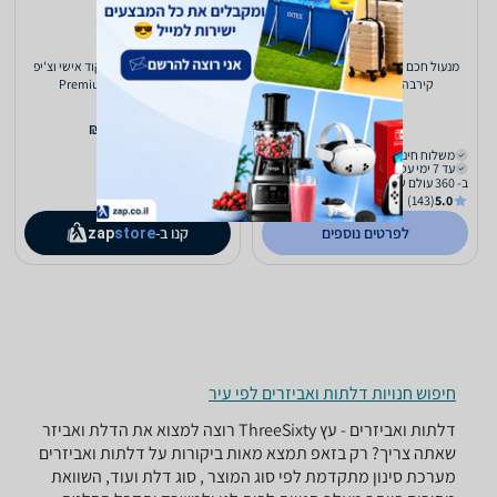
מנעול חכם טביעת אצבע קוד אישי וצ'יפ
מנעול חכם טביעת אצבע קוד אישי וצ'יפ
קירבה Elock דגם Premium
קירבה Elock דגם Premium
2,098
2,098
₪
₪
משלוח חינם
משלוח חינם
עד 7 ימי עסקים
עד 7 ימי עסקים
ב- 360 עולם של חדשנות
(143)
5.0
לפרטים נוספים
קנו ב-
zap
store
חיפוש חנויות דלתות ואביזרים לפי עיר
דלתות ואביזרים - ‏עץ ‏ThreeSixty רוצה למצוא את הדלת ואביזר
שאתה צריך? רק בזאפ תמצא מאות ביקורות על דלתות ואביזרים
מערכת סינון מתקדמת לפי סוג המוצר , סוג דלת ועוד, השוואת