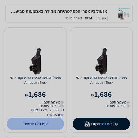
מנעול ביומטרי חכם לפתיחה מהירה באמצעות טביעת אצבע, לשימוש של עד 10 משתמשים
ב-גרף פי סי
94 ₪
מודעה
מנעול חכם עם טביעת אצבע וקוד אישי
מנעול חכם עם טביעת אצבע וקוד אישי
Elock דגם Venus
Elock דגם Venus
1,686
1,686
₪
₪
משלוח חינם
משלוח חינם
עד 7 ימי עסקים
עד 7 ימי עסקים
ב- 360 עולם של חדשנות
(143)
5.0
קנו ב-
לפרטים נוספים
zap
store