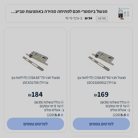
מנעול ביומטרי חכם לפתיחה מהירה באמצעות טביעת אצבע, לשימוש של עד 10 משתמשים
ב-גרף פי סי
94 ₪
מודעה
מנעול חבוי 60*85 CISA (לדלתות עץ
מנעול חבוי 70*85 CISA (לדלתות עץ
וברזל) 15C63160012
וברזל) 15C631700
184
169
₪
₪
כולל משלוח (₪39)
כולל משלוח (₪39)
עד 8 ימי עסקים
עד 8 ימי עסקים
ב- אטלס טולס
ב- אטלס טולס
(220)
5.0
(220)
5.0
לפרטים נוספים
לפרטים נוספים