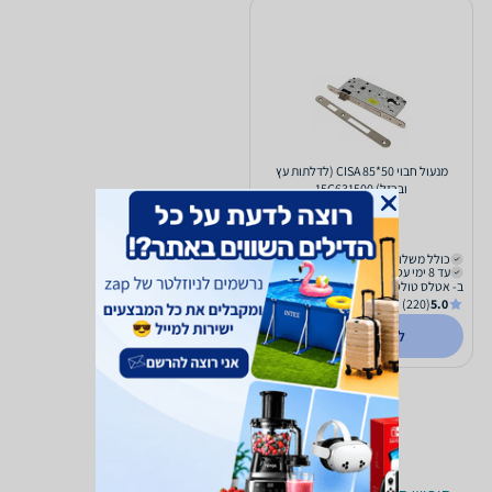
מנעול חבוי 50*85 CISA (לדלתות עץ
וברזל) 15C631500
169
₪
כולל משלוח (₪39)
עד 8 ימי עסקים
ב- אטלס טולס
(220)
5.0
לפרטים נוספים