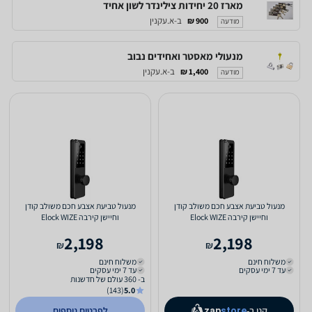
מארז 20 יחידות צילינדר לשון אחיד
ב-א.עקנין
900 ₪
מודעה
מנעולי מאסטר ואחידים נבוב
ב-א.עקנין
1,400 ₪
מודעה
מנעול טביעת אצבע חכם משולב קודן
מנעול טביעת אצבע חכם משולב קודן
וחיישן קירבה Elock WIZE
וחיישן קירבה Elock WIZE
2,198
2,198
₪
₪
משלוח חינם
משלוח חינם
עד 7 ימי עסקים
עד 7 ימי עסקים
ב- 360 עולם של חדשנות
(143)
5.0
קנו ב-
לפרטים נוספים
zap
store