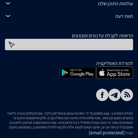
עולמות התוכן שלנו
חוות דעת
הרשמה לקבלת עדכונים ומבצעים
כתובת דוא''ל
להורדת האפליקציה
המידע המופיע ב- zap מסופק על ידי החנויות עצמן ובאחריותן בלבד. אם נתקלתם בבעיה כלשהי
בנתונים המוצגים באתר, אנא שלחו אלינו הודעה ואנו נטפל בעניין. חלק מהתמונות והתכנים
המופיעים באתר זה הוכנו בעזרת מחוללי בינה מלאכותית. אם זיהיתם תמונה או תוכן כלשהו בו
אתם בעלי זכויות יוצרים, אתם רשאים לפנות אלינו ולבקש לחדול משימוש בו, באמצעות כתובת
[email protected]
המייל