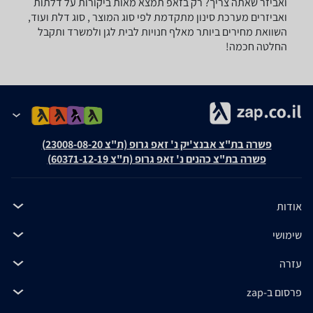
ואביזר שאתה צריך? רק בזאפ תמצא מאות ביקורות על דלתות
ואביזרים מערכת סינון מתקדמת לפי סוג המוצר , סוג דלת ועוד,
השוואת מחירים ביותר מאלף חנויות לבית לגן ולמשרד ותקבל
החלטה חכמה!
פשרה בת"צ אבנצ'יק נ' זאפ גרופ (ת"צ 23008-08-20)
פשרה בת"צ כהנים נ' זאפ גרופ (ת"צ 60371-12-19)
אודות
שימושי
עזרה
פרסום ב-zap