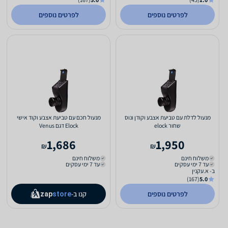
לפרטים נוספים
לפרטים נוספים
מנעול לדלת עם טביעת אצבע וקודן ונוס
מנעול חכם עם טביעת אצבע וקוד אישי
שחור elock
Elock דגם Venus
1,686
1,950
₪
₪
משלוח חינם
משלוח חינם
עד 7 ימי עסקים
עד 7 ימי עסקים
ב- א.עקנין
(167)
5.0
לפרטים נוספים
קנו ב-
zap
store