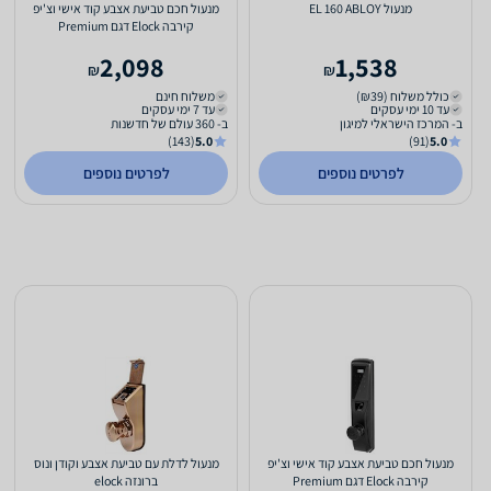
מנעול EL 160 ABLOY
מנעול חכם טביעת אצבע קוד אישי וצ'יפ
קירבה Elock דגם Premium
2,098
1,538
₪
₪
כולל משלוח (₪39)
משלוח חינם
עד 10 ימי עסקים
עד 7 ימי עסקים
ב- המרכז הישראלי למיגון
ב- 360 עולם של חדשנות
(143)
5.0
(91)
5.0
לפרטים נוספים
לפרטים נוספים
מנעול חכם טביעת אצבע קוד אישי וצ'יפ
מנעול לדלת עם טביעת אצבע וקודן ונוס
קירבה Elock דגם Premium
ברונזה elock