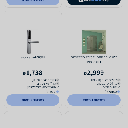
דלת כניסה הזזה על מוט נירוסטה דגם
מנעול elock spark
בורגוס A10
1,738
2,999
₪
₪
כולל משלוח (₪500)
כולל משלוח (₪39)
עד 14 ימי עסקים
עד 7 ימי עסקים
ב- יהלום הבית
ב- המרכז הישראלי למיגון
(91)
5.0
(105)
0.0
לפרטים נוספים
לפרטים נוספים