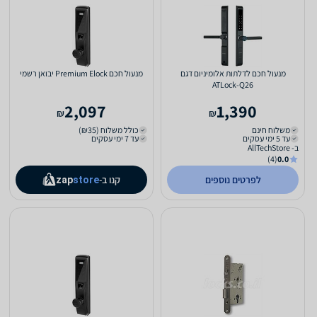
מנעול חכם לדלתות אלומיניום דגם
‏מנעול חכם Premium Elock יבואן רשמי
ATLock-Q26
2,097
1,390
₪
₪
משלוח חינם
כולל משלוח (₪35)
עד 5 ימי עסקים
עד 7 ימי עסקים
ב- AllTechStore
(4)
0.0
לפרטים נוספים
קנו ב-
zap
store