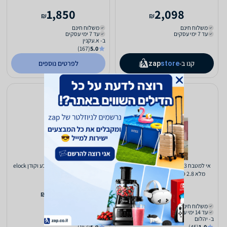
1,850
2,098
₪
₪
משלוח חינם
משלוח חינם
עד 7 ימי עסקים
עד 7 ימי עסקים
ב- א.עקנין
(167)
5.0
קנו ב-
לפרטים נוספים
zap
store
אי למטבח 3 דלתות ומגירה יולי - עץ אורן
מנעול לדלת עם טביעת אצבע וקודן elock
מלא 2.8 ס"מ - הובלה הרכבה חינם
פרימיום
2,475
1,990
₪
₪
משלוח חינם
משלוח חינם
עד 14 ימי עסקים
עד 7 ימי עסקים
ב- יהלום
ב- א.עקנין
(167)
5.0
(45)
1.0