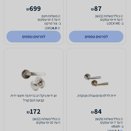
ואישור הלכתי לשבת וחג
699
87
₪
₪
כולל משלוח (₪22)
משלוח חינם
עד 4 ימי עסקים
עד 3 ימי עסקים
ב- LOCK ME
ב- צור מרקט
(195)
4.0
לפרטים נוספים
לפרטים נוספים
ידית לדלת פנים עגולה מנוקדת.
זוג ידיות ניקל רב בריח צד חיצוני ידית
קבועה דגם קורל
172
84
₪
₪
כולל משלוח (₪29)
כולל משלוח (₪22)
עד 7 ימי עסקים
עד 10 ימי עסקים
ב- eBath
(184)
2.3