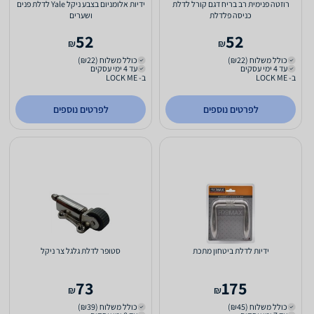
רוזטה פנימית רב בריח דגם קורל לדלת
ידיות אלומניום בצבע ניקל Yale לדלת פנים
כניסה פלדלת
ושערים
52
52
₪
₪
כולל משלוח (₪22)
כולל משלוח (₪22)
עד 4 ימי עסקים
עד 4 ימי עסקים
ב- LOCK ME
ב- LOCK ME
לפרטים נוספים
לפרטים נוספים
ידיות לדלת ביטחון מתכת
סטופר לדלת גלגל צר ניקל
73
175
₪
₪
כולל משלוח (₪45)
כולל משלוח (₪39)