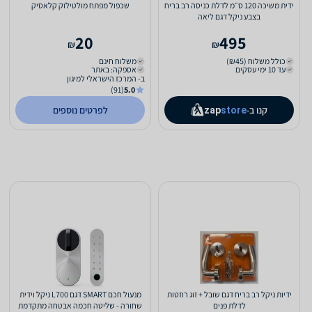
ידית משיכה 120 ס״מ לדלת כניסה רב בריח
שכפול מפתח מולטילוק קלאסיק
בצבע ניקל דגם ליאה
20
495
₪
₪
כולל משלוח (₪45)
משלוח חינם
עד 10 ימי עסקים
אספקה: באתר
ב- המרכז הישראלי למיגון
(91)
5.0
קנו ב-
לפרטים נוספים
zap
store
ידיות ניקל רב בריח דגם שובל + זוג רוזטות
מנעול חכם SMART דגם L700 ניקל וידית
לדלת פנים
שחורה - שליטה חכמה אבטחה מתקדמת