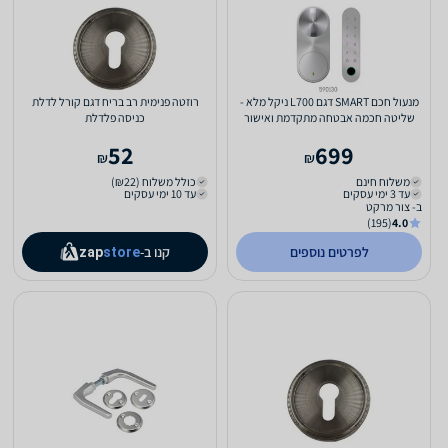
מנעול חכם SMART דגם L700 ניקל מלא -
רוזטה פנימית רב בריח דגם קורל לדלת
שליטה חכמה אבטחה מתקדמת ואישור
כניסה פלדלת
הלכתי לשבת וחג
52
699
₪
₪
משלוח חינם
כולל משלוח (₪22)
עד 3 ימי עסקים
עד 10 ימי עסקים
ב- צור מרקט
(195)
4.0
לפרטים נוספים
קנו ב-
zap
store