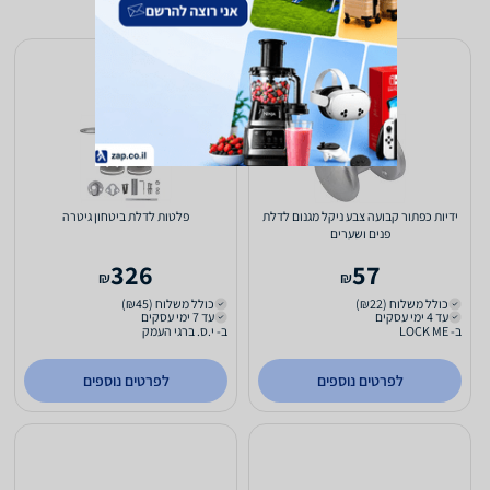
ידיות כפתור קבועה צבע ניקל מגנום לדלת
פלטות לדלת ביטחון גיטרה
פנים ושערים
326
57
₪
₪
כולל משלוח (₪22)
כולל משלוח (₪45)
עד 4 ימי עסקים
עד 7 ימי עסקים
ב- LOCK ME
ב- י.ס. ברגי העמק
לפרטים נוספים
לפרטים נוספים