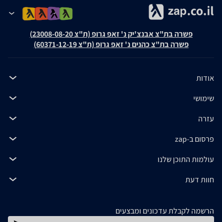
פשרה בת"צ אבנצ'יק נ' זאפ גרופ (ת"צ 23008-08-20)
פשרה בת"צ כהנים נ' זאפ גרופ (ת"צ 60371-12-19)
אודות
שימושי
עזרה
פרסום ב-zap
עולמות התוכן שלנו
חוות דעת
הרשמה לקבלת עדכונים ומבצעים