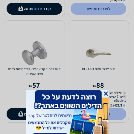
לפרטים נוספים
קנו ב-
zap
store
ידית לדלת פנים DO-A121
ידיות כפתור קבועה צבע ניקל מגנום לדלת
פנים ושערים
57
88
₪
₪
כולל משלוח (₪29)
כולל משלוח (₪22)
עד 7 ימי עסקים
עד 10 ימי עסקים
ב- eBath
(184)
2.3
לפרטים נוספים
קנו ב-
zap
store