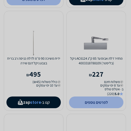
מחזיר דלת אבוס עד 85 ק"ג AC6124 ניקל
ידית משיכה 90 ס״מ לדלת כניסה רב בריח
(בליסטר) 4003318788109
בצבע ניקל דגם שירה
495
227
₪
₪
משלוח חינם
כולל משלוח (₪45)
עד 8 ימי עסקים
עד 10 ימי עסקים
ב- אטלס טולס
(220)
5.0
לפרטים נוספים
קנו ב-
zap
store