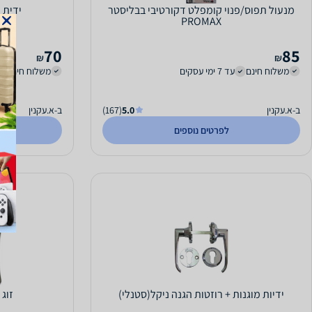
מנעול תפוס/פנוי קומפלט דקורטיבי בבליסטר
ידית 
PROMAX
70
85
₪
₪
משלוח חינם
עד 7 ימי עסקים
משלוח חינם
ב-א.עקנין
5.0
(167)
ב-א.עקנין
לפרטים נוספים
ידיות מוגנות + רוזטות הגנה ניקל(סטנלי)
זוג 