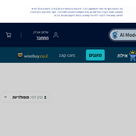
שלום אורח,
התחבר
מזגנים
zap cars
מיין לפי:
פופולריות