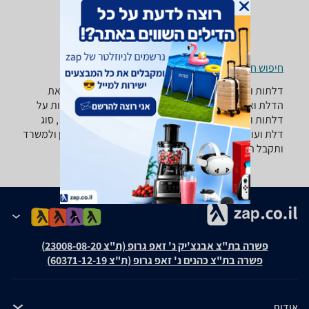
חיפוש חנויות דלתות ואביזרים לפי עיר
דלתות ואביזרים - ‏חשמלי ‏מעל 7,000 ‏ש"ח רוצה למצוא את
הדלת ואביזר שאתה צריך? רק בזאפ תמצא מאות ביקורות על
דלתות ואביזרים מערכת סינון מתקדמת לפי סוג המוצר , סוג
דלת ועוד, השוואת מחירים ביותר מאלף חנויות לבית לגן ולמשרד
ותקבל החלטה חכמה!
פשרה בת"צ אבנצ'יק נ' זאפ גרופ (ת"צ 23008-08-20)
פשרה בת"צ כהנים נ' זאפ גרופ (ת"צ 60371-12-19)
אודות