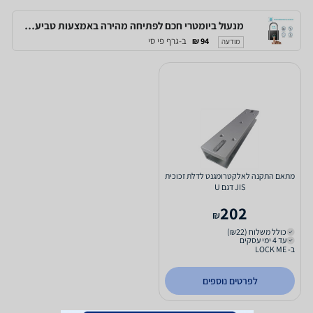
מנעול ביומטרי חכם לפתיחה מהירה באמצעות טביעת אצבע, לשימוש של עד 10 משתמשים
ב-גרף פי סי
94 ₪
מודעה
מתאם התקנה לאלקטרומגנט לדלת זכוכית
JIS דגם U
202
₪
כולל משלוח (₪22)
עד 4 ימי עסקים
ב- LOCK ME
לפרטים נוספים