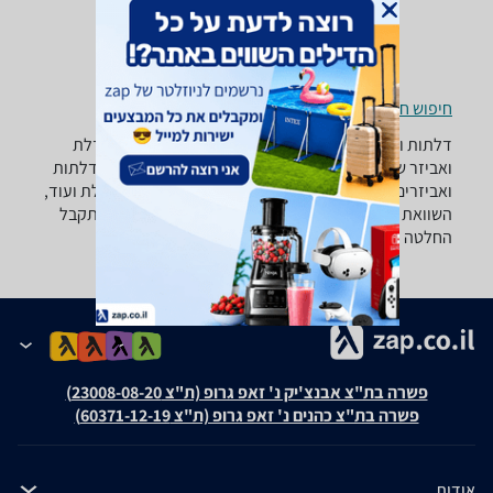
חיפוש חנויות דלתות ואביזרים לפי עיר
דלתות ואביזרים - ‏זכוכית ‏LOCK ME רוצה למצוא את הדלת
ואביזר שאתה צריך? רק בזאפ תמצא מאות ביקורות על דלתות
ואביזרים מערכת סינון מתקדמת לפי סוג המוצר , סוג דלת ועוד,
השוואת מחירים ביותר מאלף חנויות לבית לגן ולמשרד ותקבל
החלטה חכמה!
פשרה בת"צ אבנצ'יק נ' זאפ גרופ (ת"צ 23008-08-20)
פשרה בת"צ כהנים נ' זאפ גרופ (ת"צ 60371-12-19)
אודות