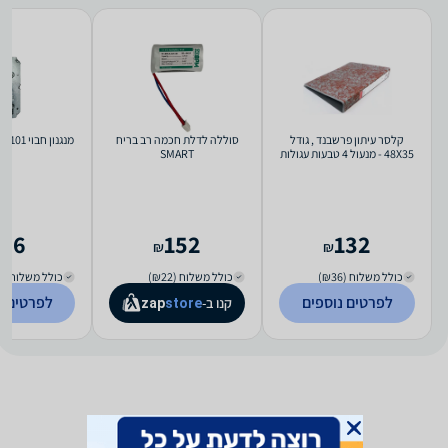
קלסר עיתון פרשבנד , גודל
סוללה לדלת חכמה רב בריח
מנגנון חבוי 101 מגנום - צילינדר
48X35 - מנעול 4 טבעות עגולות
SMART
ס"מ
46
152
132
₪
₪
כולל משלוח (₪36)
כולל משלוח (₪22)
כולל משלוח (₪22)
לפרטים נוספים
לפרטים נ
קנו ב-
zap
store