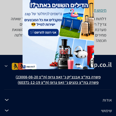
חיפוש חנויות דלתות ואביזרים לפי עיר
דלתות ואביזרים - ‏דיגיטלי רוצה למצוא את הדלת ואביזר שאתה
צריך? רק בזאפ תמצא מאות ביקורות על דלתות ואביזרים
מערכת סינון מתקדמת לפי סוג המוצר , סוג דלת ועוד, השוואת
מחירים ביותר מאלף חנויות לבית לגן ולמשרד ותקבל החלטה
חכמה!
פשרה בת"צ אבנצ'יק נ' זאפ גרופ (ת"צ 23008-08-20)
פשרה בת"צ כהנים נ' זאפ גרופ (ת"צ 60371-12-19)
אודות
שימושי