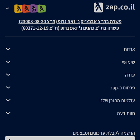
פשרה בת"צ אבנצ'יק נ' זאפ גרופ (ת"צ 23008-08-20)
פשרה בת"צ כהנים נ' זאפ גרופ (ת"צ 60371-12-19)
אודות
שימושי
עזרה
פרסום ב-zap
עולמות התוכן שלנו
חוות דעת
הרשמה לקבלת עדכונים ומבצעים