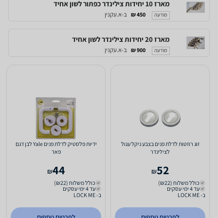
מארז 10 יחידות צילינדר כפתור לשון אחיד
ב-א.עקנין
450 ₪
מודעה
מארז 20 יחידות צילינדר לשון אחיד
ב-א.עקנין
900 ₪
מודעה
זוג רוזטות לדלת פנים בצבע ניקל עגול
ידיות פלסטיק לדלת פנים Yale לבן דגם
לצילינדר
פאר
44
52
₪
₪
כולל משלוח (₪22)
כולל משלוח (₪22)
עד 4 ימי עסקים
עד 4 ימי עסקים
ב- LOCK ME
ב- LOCK ME
לפרטים נוספים
לפרטים נוספים