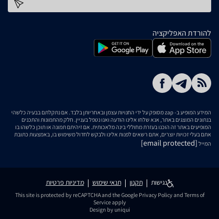
כתובת דוא''ל
להורדת האפליקציה
המידע המופיע ב- zap מסופק על ידי החנויות עצמן ובאחריותן בלבד. אם נתקלתם בבעיה כלשהי
בנתונים המוצגים באתר, אנא שלחו אלינו הודעה ואנו נטפל בעניין. חלק מהתמונות והתכנים
המופיעים באתר זה הוכנו בעזרת מחוללי בינה מלאכותית. אם זיהיתם תמונה או תוכן כלשהו בו
אתם בעלי זכויות יוצרים, אתם רשאים לפנות אלינו ולבקש לחדול משימוש בו, באמצעות כתובת
[email protected]
המייל
נגישות
תקנון
תנאי שימוש
מדיניות פרטיות
This site is protected by reCAPTCHA and the Google
Privacy Policy
and
Terms of
Service
apply
Design by uniqui