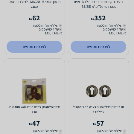
צילינדר קוד שחור רב בריח לדלת פנים
מנגנון מגנטי MAGNUM - לצילינדר מגנט
סטנדרטית 70 מ"מ (35/35)
אמצע
62
352
₪
₪
כולל משלוח (₪22)
כולל משלוח (₪22)
עד 4 ימי עסקים
עד 4 ימי עסקים
ב- LOCK ME
ב- LOCK ME
לפרטים נוספים
לפרטים נוספים
זוג רוזטות לדלת פנים בצבע ברונזה עגול
ידיות פלסטיק לדלת פנים Yale חום דגם
לצילינדר
ארז
47
57
₪
₪
כולל משלוח (₪22)
כולל משלוח (₪22)