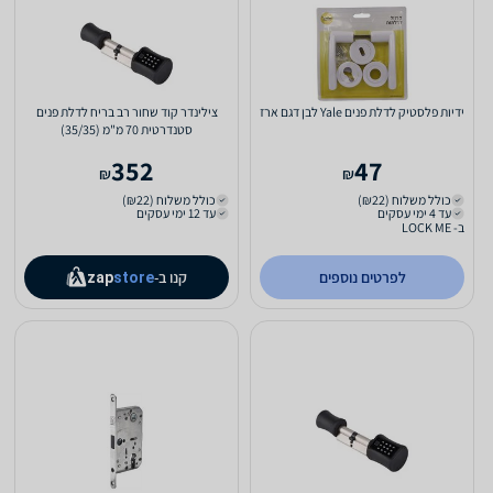
ידיות פלסטיק לדלת פנים Yale לבן דגם ארז
צילינדר קוד שחור רב בריח לדלת פנים
סטנדרטית 70 מ"מ (35/35)
352
47
₪
₪
כולל משלוח (₪22)
כולל משלוח (₪22)
עד 4 ימי עסקים
עד 12 ימי עסקים
ב- LOCK ME
לפרטים נוספים
קנו ב-
zap
store