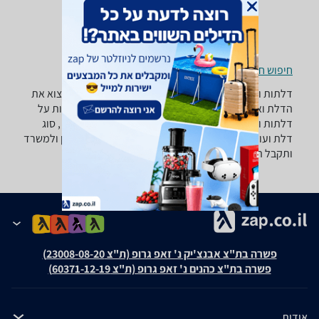
חיפוש חנויות דלתות ואביזרים לפי עיר
דלתות ואביזרים - ‏דלת כניסה ‏מעל 7,000 ‏ש"ח רוצה למצוא את
הדלת ואביזר שאתה צריך? רק בזאפ תמצא מאות ביקורות על
דלתות ואביזרים מערכת סינון מתקדמת לפי סוג המוצר , סוג
דלת ועוד, השוואת מחירים ביותר מאלף חנויות לבית לגן ולמשרד
ותקבל החלטה חכמה!
פשרה בת"צ אבנצ'יק נ' זאפ גרופ (ת"צ 23008-08-20)
פשרה בת"צ כהנים נ' זאפ גרופ (ת"צ 60371-12-19)
אודות