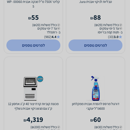
טבליות לניקוי אבנית Jura
קלינר 750X מ"ל מנקה אבנית 00060 WP-
5
55
88
₪
₪
כולל משלוח (₪29)
כולל משלוח (₪20)
עד 5 ימי עסקים
עד 7 ימי עסקים
ב- חנות קפה בריוסו
ב- רוזנפלד
(982)
4.4
(33)
3.0
לפרטים נוספים
לפרטים נוספים
דורגול מרסס להסרת אבנית ממקלחון
מכונת קוביות קרח יצור 40 ק״ג אחסון 12
600מ"ל יעקבי
ק״ג עם מגש ניקוי אבנית נשלף
4,319
60
₪
₪
כולל משלוח (₪30)
כולל משלוח (₪200)