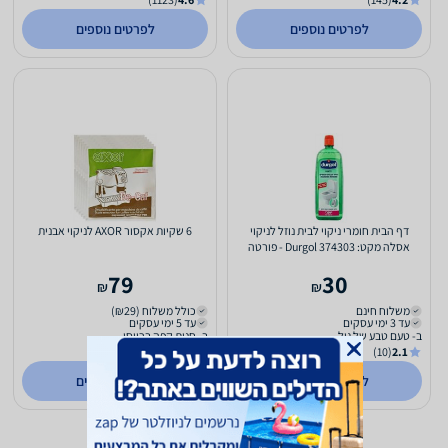
לפרטים נוספים
לפרטים נוספים
דף הבית חומרי ניקוי לבית נוזל לניקוי
6 שקיות אקסור AXOR לניקוי אבנית
אסלה מקט: 374303 Durgol - פורטה
מסיר אבנית וכתמים...
79
30
₪
₪
משלוח חינם
כולל משלוח (₪29)
עד 3 ימי עסקים
עד 5 ימי עסקים
ב- טעם טבע של גיל
ב- חנות קפה בריוסו
(33)
3.0
(10)
2.1
לפרטים נוספים
לפרטים נוספים