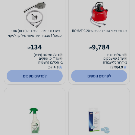
מכשיר ניקוי אבנית אוטומטי ROMATIC 20
מערכת רחצה – הרמוניה (כרום) טורבו
מסאז' 5 מצבי זרימה מיתזי סיליקון לניקוי
אבנית - 1.5...
134
9,784
₪
₪
משלוח חינם
כולל משלוח (₪19)
עד 5 ימי עסקים
עד 7 ימי עסקים
ב- דרור כלי עבודה
ב- הכל בו לתעשיה
(57)
4.8
(379)
4.9
לפרטים נוספים
לפרטים נוספים