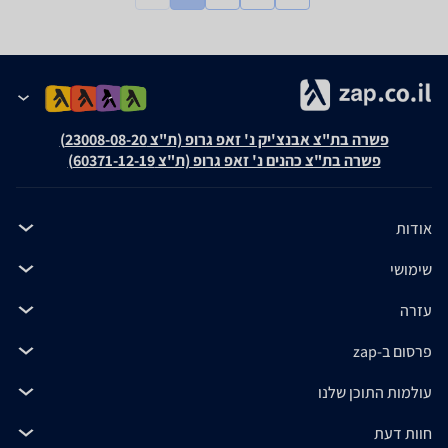
פשרה בת"צ אבנצ'יק נ' זאפ גרופ (ת"צ 23008-08-20)
פשרה בת"צ כהנים נ' זאפ גרופ (ת"צ 60371-12-19)
אודות
שימושי
עזרה
פרסום ב-zap
עולמות התוכן שלנו
חוות דעת