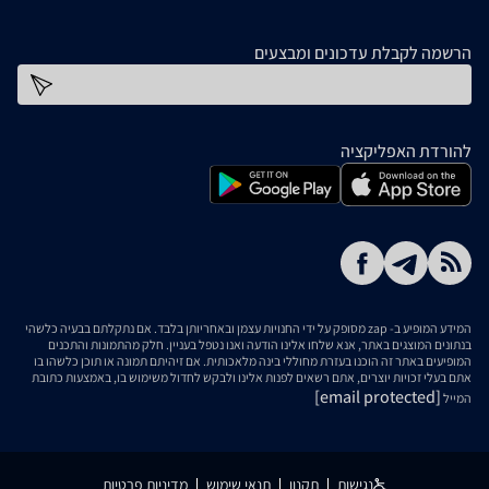
הרשמה לקבלת עדכונים ומבצעים
כתובת דוא''ל
להורדת האפליקציה
המידע המופיע ב- zap מסופק על ידי החנויות עצמן ובאחריותן בלבד. אם נתקלתם בבעיה כלשהי
בנתונים המוצגים באתר, אנא שלחו אלינו הודעה ואנו נטפל בעניין. חלק מהתמונות והתכנים
המופיעים באתר זה הוכנו בעזרת מחוללי בינה מלאכותית. אם זיהיתם תמונה או תוכן כלשהו בו
אתם בעלי זכויות יוצרים, אתם רשאים לפנות אלינו ולבקש לחדול משימוש בו, באמצעות כתובת
[email protected]
המייל
נגישות
תקנון
תנאי שימוש
מדיניות פרטיות