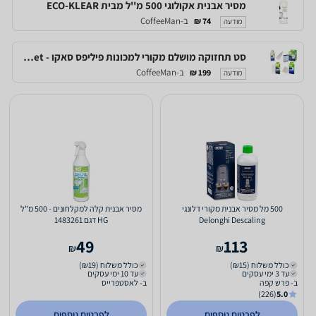
מסיר אבנית אקולוגי 500 מ''ל מבית ECO-KLEAR
ב-CoffeeMan
74 ₪
מודעה
סט תחזוקה מושלם מקורי למכונות פיליפס סאקו - Philips Saeco Maintenance set -כולל ניקוי מערכת החלב
ב-CoffeeMan
199 ₪
מודעה
500 מל מסיר אבנית מקורי דלונגי
מסיר אבנית קלה למקלחונים - 500 מ"ל
Delonghi Descaling
HG דגם 1483261
49
113
₪
₪
כולל משלוח (₪15)
כולל משלוח (₪19)
עד 3 ימי עסקים
עד 10 ימי עסקים
ב- פרש קפה
ב- לאסטפרייס
(226)
5.0
לפרטים נוספים
לפרטים נוספים