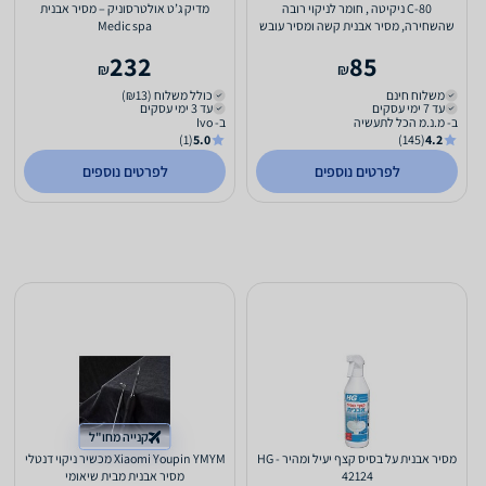
C-80 ניקיטה , חומר לניקוי רובה
מדיק ג’ט אולטרסוניק – מסיר אבנית
שהשחירה, מסיר אבנית קשה ומסיר עובש
Medic spa
ממגוון משטחים
232
85
₪
₪
משלוח חינם
כולל משלוח (₪13)
עד 7 ימי עסקים
עד 3 ימי עסקים
ב- מ.נ.מ הכל לתעשיה
ב- Ivo
(1)
5.0
(145)
4.2
לפרטים נוספים
לפרטים נוספים
קנייה מחו"ל
מסיר אבנית על בסיס קצף יעיל ומהיר - HG
Xiaomi Youpin YMYM מכשיר ניקוי דנטלי
42124
מסיר אבנית מבית שיאומי