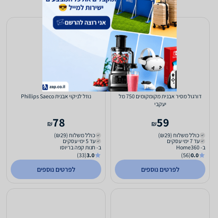
דורגול מסיר אבנית מקומקומים 750 מל
נוזל לניקוי אבנית Phillips Saeco
יעקבי
78
59
₪
₪
כולל משלוח (₪29)
כולל משלוח (₪29)
עד 7 ימי עסקים
עד 5 ימי עסקים
ב- Home360
ב- חנות קפה בריוסו
(33)
3.0
(56)
0.0
לפרטים נוספים
לפרטים נוספים