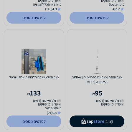
עד 7 ימי עסקים
עד 7 ימי עסקים
ב- Bpatent
ב- מ.נ.מ הכל לתעשיה
(145)
4.2
(4)
0.0
לפרטים נוספים
לפרטים נוספים
מגב התזה | מגב עם ספריי מים | SPRAY
מגב הפלא מנקה חלונות תוצרת ישראל
MOP | WR6255
133
95
₪
₪
כולל משלוח (₪21)
כולל משלוח (₪14)
עד 7 ימי עסקים
עד 3 ימי עסקים
ב- פיצ'פקעס
(21)
0.0
קנו ב-
לפרטים נוספים
zap
store