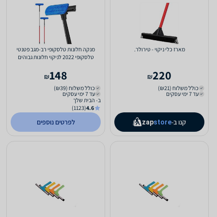
מארז כלי ניקוי - טירולר.
מנקה חלונות טלסקופי רב-מגב פטנטי
טלסקופי 2022 לניקוי חלונות גבוהים
177ס”מ
148
220
₪
₪
כולל משלוח (₪21)
כולל משלוח (₪39)
עד 7 ימי עסקים
עד 7 ימי עסקים
ב- הבית שלך
(1123)
4.6
קנו ב-
לפרטים נוספים
zap
store