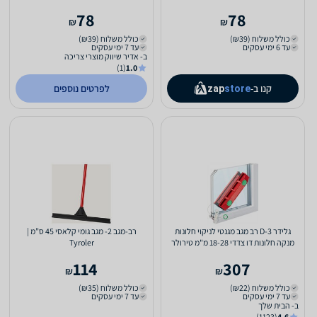
78
78
₪
₪
כולל משלוח (₪39)
כולל משלוח (₪39)
עד 6 ימי עסקים
עד 7 ימי עסקים
ב- אדיר שיווק מוצרי צריכה
(1)
1.0
קנו ב-
לפרטים נוספים
zap
store
גלידר D-3 רב מגב מגנטי לניקוי חלונות
רב-מגב 2- מגב גומי קלאסי 45 ס”מ |
מנקה חלונות דו צדדי 18-28 מ"מ טירולר
Tyroler
114
307
₪
₪
כולל משלוח (₪22)
כולל משלוח (₪35)
עד 7 ימי עסקים
עד 7 ימי עסקים
ב- הבית שלך
(1123)
4.6