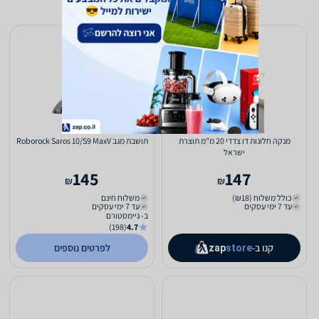
מנקה חלונות דו צדדי 20 מ"מ תוצרת
תושבת מגב Roborock Saros 10/S9 MaxV
ישראל
145
147
₪
₪
כולל משלוח (₪18)
משלוח חינם
עד 7 ימי עסקים
עד 7 ימי עסקים
ב- גיימסטורם
(198)
4.7
קנו ב-
לפרטים נוספים
zap
store