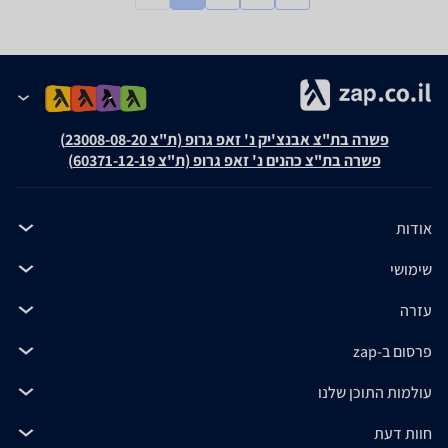
פשרה בת"צ אבנצ'יק נ' זאפ גרופ (ת"צ 23008-08-20)
פשרה בת"צ כהנים נ' זאפ גרופ (ת"צ 60371-12-19)
אודות
שימושי
עזרה
פרסום ב-zap
עולמות התוכן שלנו
חוות דעת