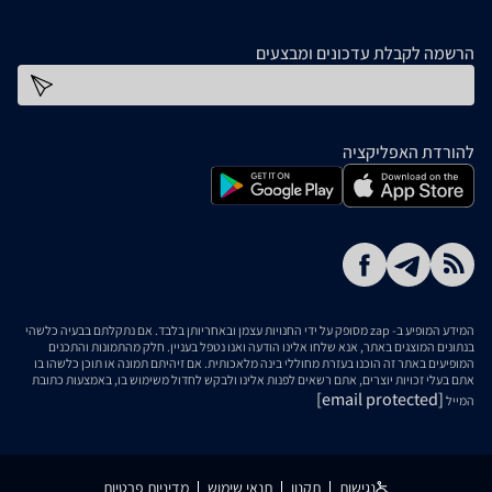
הרשמה לקבלת עדכונים ומבצעים
כתובת דוא''ל
להורדת האפליקציה
המידע המופיע ב- zap מסופק על ידי החנויות עצמן ובאחריותן בלבד. אם נתקלתם בבעיה כלשהי
בנתונים המוצגים באתר, אנא שלחו אלינו הודעה ואנו נטפל בעניין. חלק מהתמונות והתכנים
המופיעים באתר זה הוכנו בעזרת מחוללי בינה מלאכותית. אם זיהיתם תמונה או תוכן כלשהו בו
אתם בעלי זכויות יוצרים, אתם רשאים לפנות אלינו ולבקש לחדול משימוש בו, באמצעות כתובת
[email protected]
המייל
נגישות
תקנון
תנאי שימוש
מדיניות פרטיות