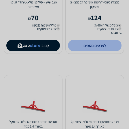
מגב דו כיווני- דחיפה ומשיכה רב מגב - 5
מגב שיש – סיליקון מלא טירולר לניקוי
סיליקון
משטחים
70
124
₪
₪
כולל משלוח (₪40)
כולל משלוח (₪21)
עד 10 ימי עסקים
עד 7 ימי עסקים
ב- חבוש
לפרטים נוספים
קנו ב-
zap
store
מגב עם תופסן ברוחב 60 ס"מ- עם מקל
מגב עם תופסן ברוחב 60 ס"מ- עם מקל
באורך 1.4 מטר
באורך 1.4 מטר