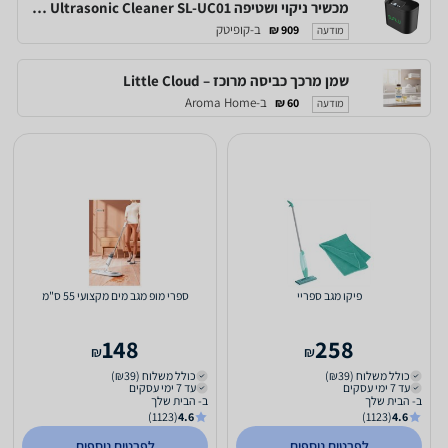
מכשיר ניקוי ושטיפה Sunlu Ultrasonic Cleaner SL-UC01
ב-קופיטק
909 ₪
מודעה
שמן מרכך כביסה מרוכז – Little Cloud
ב-Aroma Home
60 ₪
מודעה
פיקו מגב ספריי
ספרי מופ מגב מים מקצועי 55 ס"מ
148
258
₪
₪
כולל משלוח (₪39)
כולל משלוח (₪39)
עד 7 ימי עסקים
עד 7 ימי עסקים
ב- הבית שלך
ב- הבית שלך
(1123)
4.6
(1123)
4.6
לפרטים נוספים
לפרטים נוספים