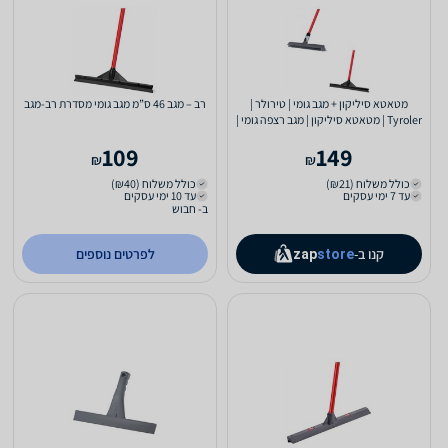
מטאטא סיליקון + מגב גומי | טירולר |
רב – מגב 46 ס”מ מגב גומי מסדרת רב-מגב
Tyroler | מטאטא סיליקון | מגב רצפה גומי |
לניקיון...
109
149
₪
₪
כולל משלוח (₪21)
כולל משלוח (₪40)
עד 7 ימי עסקים
עד 10 ימי עסקים
ב- חבוש
קנו ב-
לפרטים נוספים
zap
store