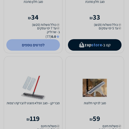
מגב חלון מתכת
מגב חלון מתכת
34
33
₪
₪
כולל משלוח (₪19)
כולל משלוח (₪20)
עד 5 ימי עסקים
עד 7 ימי עסקים
ב- שרוליק
(77)
0.0
קנו ב-
לפרטים נוספים
zap
store
מגב לניקוי חלונות
מבריקן – מגב הפלא פטנט להברקת רצפות
119
59
₪
₪
משלוח חינם
משלוח חינם