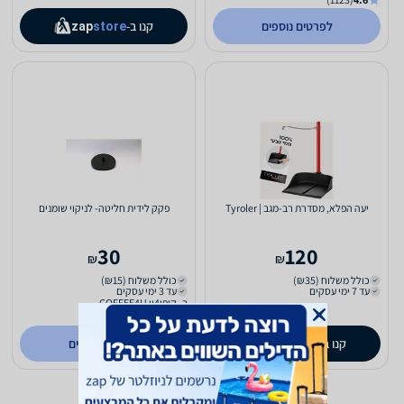
לפרטים נוספים
קנו ב-
zap
store
יעה הפלא, מסדרת רב-מגב | Tyroler
פקק לידית חליטה- לניקוי שומנים
30
120
₪
₪
כולל משלוח (₪35)
כולל משלוח (₪15)
עד 7 ימי עסקים
עד 3 ימי עסקים
ב- קופי4יו COFFEE4U
(114)
5.0
קנו ב-
לפרטים נוספים
zap
store