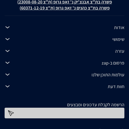
פשרה בת"צ אבנצ'יק נ' זאפ גרופ (ת"צ 23008-08-20)
פשרה בת"צ כהנים נ' זאפ גרופ (ת"צ 60371-12-19)
אודות
שימושי
עזרה
פרסום ב-zap
עולמות התוכן שלנו
חוות דעת
הרשמה לקבלת עדכונים ומבצעים
כתובת דוא''ל