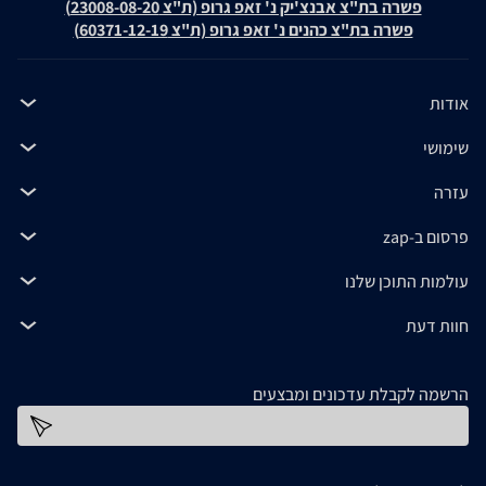
פשרה בת"צ אבנצ'יק נ' זאפ גרופ (ת"צ 23008-08-20)
פשרה בת"צ כהנים נ' זאפ גרופ (ת"צ 60371-12-19)
אודות
שימושי
עזרה
פרסום ב-zap
עולמות התוכן שלנו
חוות דעת
הרשמה לקבלת עדכונים ומבצעים
כתובת דוא''ל