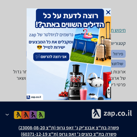
חיפוש חנויות ארונות בגדים, שידות וכונניות לפי עיר
קטגוריות משלימות
פירזול
ארונות אמבטיה
חדרי שינה
מוצרי עיצוב לבית
שולחנות ופינות אוכל
מזנונים ושולחנות טלוויזיה
ארונות בגדים, שידות וכונניות - ‏מדפים ‏כולל מדפים מבחר גדול
של ארונות הזזה, ארונות בגדים, שידות, מזנונים, כוורות ושאר
פרטי ריהוט.
פשרה בת"צ אבנצ'יק נ' זאפ גרופ (ת"צ 23008-08-20)
פשרה בת"צ כהנים נ' זאפ גרופ (ת"צ 60371-12-19)