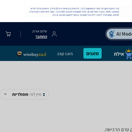
שלום אורח,
התחבר
מזגנים
zap cars
מיין לפי:
פופולריות
ק טרם הרכישה.