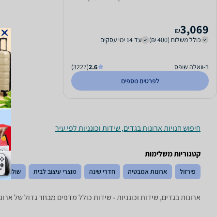
3,069
₪
כולל משלוח (400 ₪)
עד 14 ימי עסקים
ב-וואלה שופס
2.6
(3227)
לפרטים נוספים
חיפוש חנויות ארונות בגדים, שידות וכונניות לפי עיר
קטגוריות משלימות
פירזול
ארונות אמבטיה
חדרי שינה
מוצרי עיצוב לבית
שולחנות 
ארונות בגדים, שידות וכונניות - ‏שידות ‏כולל מדפים מבחר גדול של ארונ