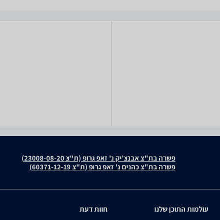
פשרה בת"צ אבנצ'יק נ' זאפ גרופ (ת"צ 23008-08-20)
פשרה בת"צ כהנים נ' זאפ גרופ (ת"צ 60371-12-19)
עולמות התוכן שלנו
חוות דעת