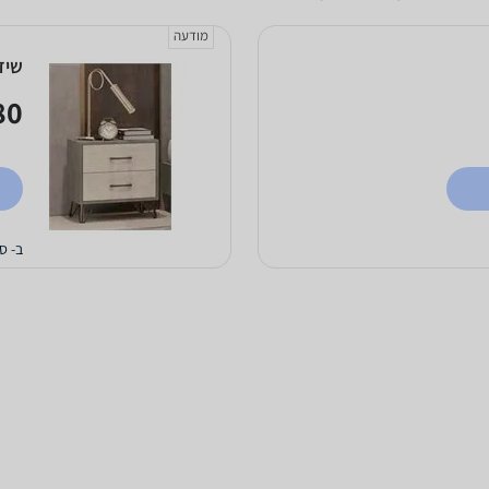
מודעה
שידת
0 ₪
ב- ס