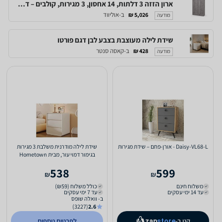
ארון הזזה 3 דלתות, 14 אחסון, 3 מגירות, קולבים – דגם 180-17-3D - new
ב-אוליווד
5,026 ₪
מודעה
שידת לילה מעוצבת בצבע לבן דגם פורטו
ב-קאסה סנטר
428 ₪
מודעה
Daisy-VL68-L - אורן-פחם – שידת מגירות
שידת לילה מודרנית משלבת 3 מגירות
בגימור דמוי עור, מבית Hometown
538
599
₪
₪
משלוח חינם
כולל משלוח (₪59)
עד 14 ימי עסקים
עד 7 ימי עסקים
ב- וואלה שופס
(3227)
2.6
קנו ב-
לפרטים נוספים
zap
store