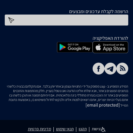
הרשמה לקבלת עדכונים ומבצעים
כתובת דוא''ל
להורדת האפליקציה
המידע המופיע ב- zap מסופק על ידי החנויות עצמן ובאחריותן בלבד. אם נתקלתם בבעיה כלשהי
בנתונים המוצגים באתר, אנא שלחו אלינו הודעה ואנו נטפל בעניין. חלק מהתמונות והתכנים
המופיעים באתר זה הוכנו בעזרת מחוללי בינה מלאכותית. אם זיהיתם תמונה או תוכן כלשהו בו
אתם בעלי זכויות יוצרים, אתם רשאים לפנות אלינו ולבקש לחדול משימוש בו, באמצעות כתובת
[email protected]
המייל
נגישות
תקנון
תנאי שימוש
מדיניות פרטיות