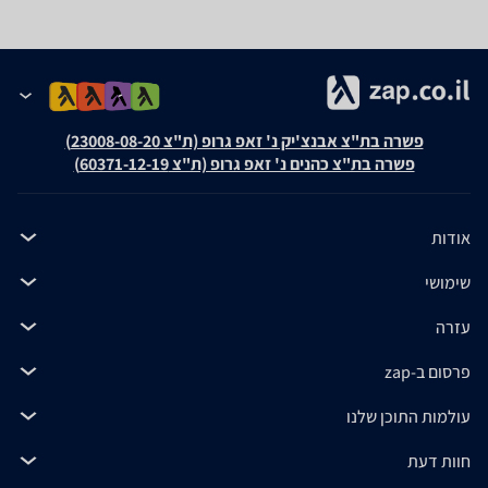
פשרה בת"צ אבנצ'יק נ' זאפ גרופ (ת"צ 23008-08-20)
פשרה בת"צ כהנים נ' זאפ גרופ (ת"צ 60371-12-19)
אודות
שימושי
עזרה
פרסום ב-zap
עולמות התוכן שלנו
חוות דעת