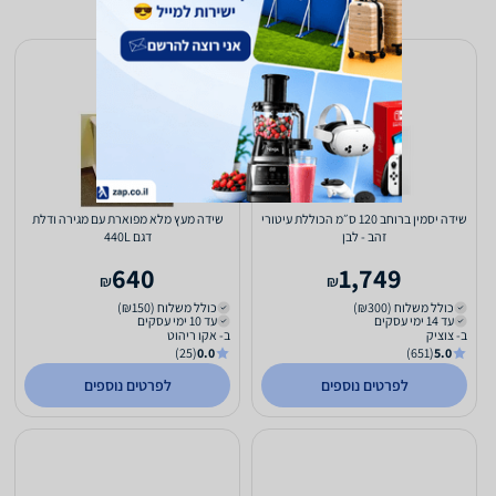
שידה יסמין ברוחב 120 ס״מ הכוללת עיטורי
שידה מעץ מלא מפוארת עם מגירה ודלת
זהב - לבן
דגם 440L
640
1,749
₪
₪
כולל משלוח (₪300)
כולל משלוח (₪150)
עד 14 ימי עסקים
עד 10 ימי עסקים
ב- צוציק
ב- אקו ריהוט
(25)
0.0
(651)
5.0
לפרטים נוספים
לפרטים נוספים