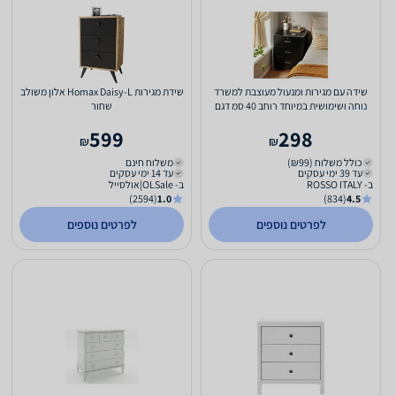
שידה עם מגירות ומנעול מעוצבת למשרד
שידת מגירות Homax Daisy-L אלון משולב
נוחה ושימושית במיוחד רוחב 40 סמ דגם
שחור
RSM-3144 מבית...
599
298
₪
₪
כולל משלוח (₪99)
משלוח חינם
עד 39 ימי עסקים
עד 14 ימי עסקים
ב- ROSSO ITALY
ב- OLSale|אולסייל
(2594)
1.0
(834)
4.5
לפרטים נוספים
לפרטים נוספים