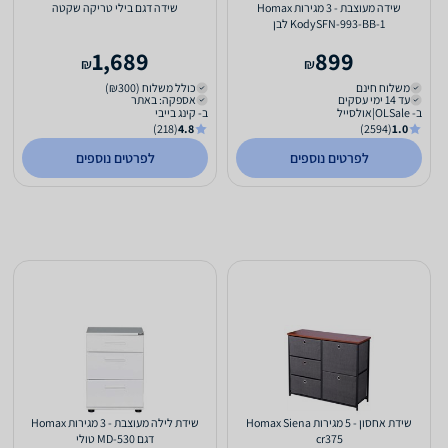
שידה מעוצבת - 3 מגירות Homax
שידה דגם בילי טריקה שקטה
KodySFN-993-BB-1 לבן
1,689
899
₪
₪
משלוח חינם
כולל משלוח (₪300)
עד 14 ימי עסקים
אספקה: באתר
ב- OLSale|אולסייל
ב- קינג בייבי
(218)
4.8
(2594)
1.0
לפרטים נוספים
לפרטים נוספים
שידת אחסון - 5 מגירות Homax Siena
שידת לילה מעוצבת - 3 מגירות Homax
cr375
דגם MD-530 טולי