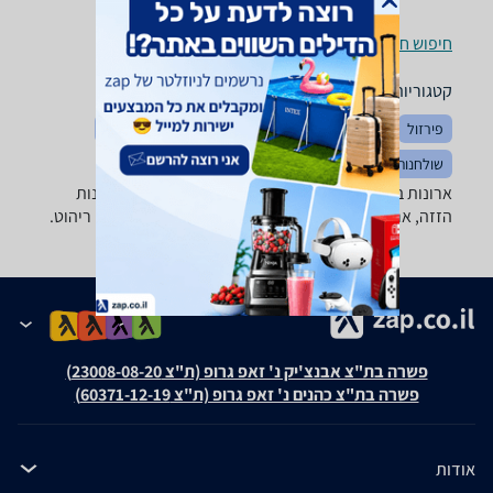
חיפוש חנויות ארונות בגדים, שידות וכונניות לפי עיר
קטגוריות משלימות
פירזול
ארונות אמבטיה
חדרי שינה
מוצרי עיצוב לבית
שולחנות ופינות אוכל
מזנונים ושולחנות טלוויזיה
ארונות בגדים, שידות וכונניות - ‏ארון מבחר גדול של ארונות
הזזה, ארונות בגדים, שידות, מזנונים, כוורות ושאר פרטי ריהוט.
פשרה בת"צ אבנצ'יק נ' זאפ גרופ (ת"צ 23008-08-20)
פשרה בת"צ כהנים נ' זאפ גרופ (ת"צ 60371-12-19)
אודות