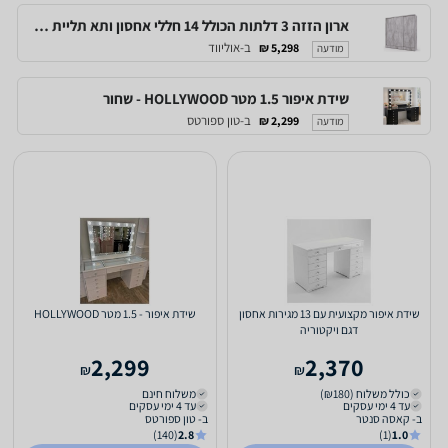
ארון הזזה 3 דלתות הכולל 14 חללי אחסון ותא תליית קולבים – דגם - 240 - 17-3d - new
ב-אוליווד
5,298 ₪
מודעה
שידת איפור 1.5 מטר HOLLYWOOD - שחור
ב-טון ספורטס
2,299 ₪
מודעה
שידת איפור מקצועית עם 13 מגירות אחסון
שידת איפור - 1.5 מטר HOLLYWOOD
דגם ויקטוריה
2,299
2,370
₪
₪
כולל משלוח (₪180)
משלוח חינם
עד 4 ימי עסקים
עד 4 ימי עסקים
ב- קאסה סנטר
ב- טון ספורטס
(140)
2.8
(1)
1.0