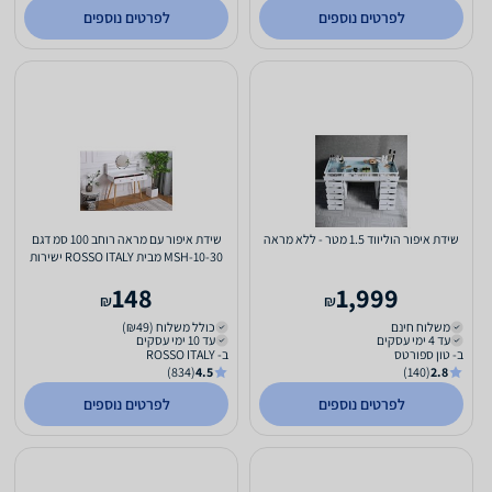
לפרטים נוספים
לפרטים נוספים
שידת איפור הוליווד 1.5 מטר - ללא מראה
שידת איפור עם מראה רוחב 100 סמ דגם
MSH-10-30 מבית ROSSO ITALY ישירות
מהיבואן צבע לבן
148
1,999
₪
₪
משלוח חינם
כולל משלוח (₪49)
עד 4 ימי עסקים
עד 10 ימי עסקים
ב- טון ספורטס
ב- ROSSO ITALY
(834)
4.5
(140)
2.8
לפרטים נוספים
לפרטים נוספים