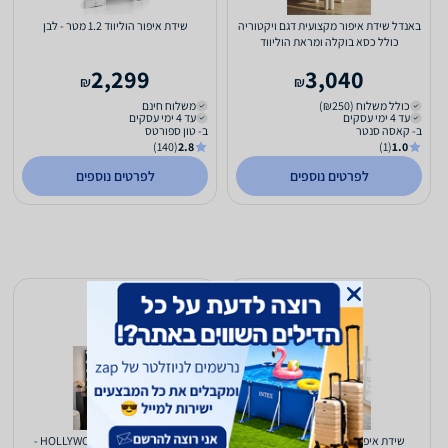
באנדל שידת איפור מקצועית דגם ויקטוריה
שידת איפור הוליווד 1.2 מטר - לבן
כולל כסא בוקלה ומראת הוליווד
2,299
3,040
₪
₪
כולל משלוח (₪250)
משלוח חינם
עד 4 ימי עסקים
עד 4 ימי עסקים
ב- קאסה סנטר
ב- טון ספורטס
(140)
2.8
(1)
1.0
לפרטים נוספים
לפרטים נוספים
שידת איפור דגם MSH-10-28 מבית
שידת איפור 1.5 מטר HOLLYWOOD -