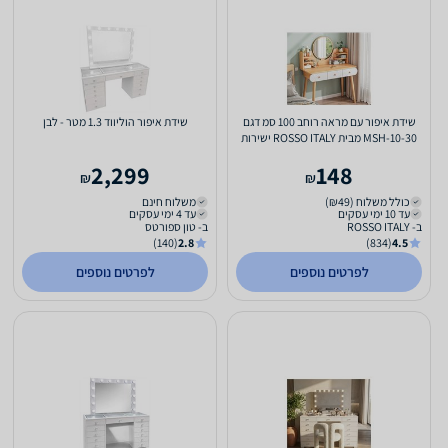
שידת איפור עם מראה רוחב 100 סמ דגם
שידת איפור הוליווד 1.3 מטר - לבן
MSH-10-30 מבית ROSSO ITALY ישירות
מהיבואן צבע עץ בהיר
2,299
148
₪
₪
כולל משלוח (₪49)
משלוח חינם
עד 10 ימי עסקים
עד 4 ימי עסקים
ב- ROSSO ITALY
ב- טון ספורטס
(140)
2.8
(834)
4.5
לפרטים נוספים
לפרטים נוספים