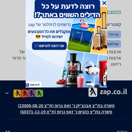
חיפוש חנויות ארונות בגדים, שידות וכונניות לפי עיר
קטגוריות משלימות
פירזול
ארונות אמבטיה
חדרי שינה
מוצרי עיצוב לבית
שולחנות ופינות אוכל
מזנונים ושולחנות טלוויזיה
ארונות בגדים, שידות וכונניות - ‏כולל מדפים מבחר גדול של
ארונות הזזה, ארונות בגדים, שידות, מזנונים, כוורות ושאר פרטי
ריהוט.
פשרה בת"צ אבנצ'יק נ' זאפ גרופ (ת"צ 23008-08-20)
פשרה בת"צ כהנים נ' זאפ גרופ (ת"צ 60371-12-19)
אודות