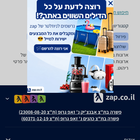
חיפוש חנויות ארונות בגדים, שידות וכונניות לפי עיר
קטגוריות משלימות
פירזול
ארונות אמבטיה
חדרי שינה
מוצרי עיצוב לבית
שולחנות ופינות אוכל
מזנונים ושולחנות טלוויזיה
ארונות בגדים, שידות וכונניות - ‏כולל מדפים מבחר גדול של
ארונות הזזה, ארונות בגדים, שידות, מזנונים, כוורות ושאר פרטי
ריהוט.
פשרה בת"צ אבנצ'יק נ' זאפ גרופ (ת"צ 23008-08-20)
פשרה בת"צ כהנים נ' זאפ גרופ (ת"צ 60371-12-19)
אודות