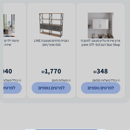
ארון שירות עליון מעוצב למטבח
כוננית מדפים מעוצבת LINE
Star Shop דגם STF-915 אמנון
056 אפור/חום
שידת 2 מגירות
,040
1,770
348
₪
₪
כולל משלוח (₪59)
משלוח חינם
כולל משלוח (₪250)
לפרטים נוספים
לפרטים נוספים
לפרטים נ