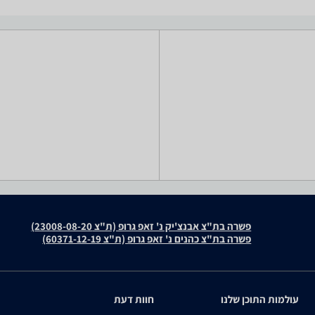
פשרה בת"צ אבנצ'יק נ' זאפ גרופ (ת"צ 23008-08-20)
פשרה בת"צ כהנים נ' זאפ גרופ (ת"צ 60371-12-19)
עולמות התוכן שלנו
חוות דעת