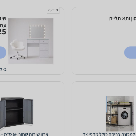
מודעה
ולל 14 חללי אחסון ותא תליית
שיד
עם 
5 ₪
ב- ק
למכונת כביסה כולל מדפי צד
ארון שירות שחור 66 ס"מ –Multi TA