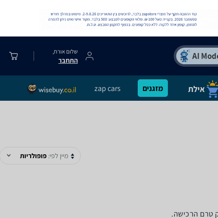
שלום אורח,
התחבר
מזגנים
zap cars
מיין לפי:
פופולריות
ק טרם הרכישה.