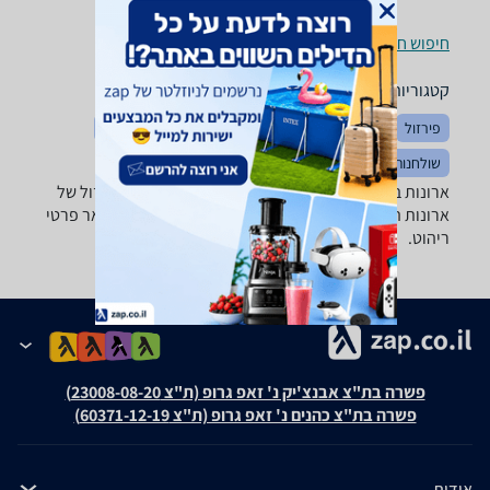
חיפוש חנויות ארונות בגדים, שידות וכונניות לפי עיר
קטגוריות משלימות
פירזול
ארונות אמבטיה
חדרי שינה
מוצרי עיצוב לבית
שולחנות ופינות אוכל
מזנונים ושולחנות טלוויזיה
ארונות בגדים, שידות וכונניות - ‏עץ MDF ‏נפתח מבחר גדול של
ארונות הזזה, ארונות בגדים, שידות, מזנונים, כוורות ושאר פרטי
ריהוט.
פשרה בת"צ אבנצ'יק נ' זאפ גרופ (ת"צ 23008-08-20)
פשרה בת"צ כהנים נ' זאפ גרופ (ת"צ 60371-12-19)
אודות