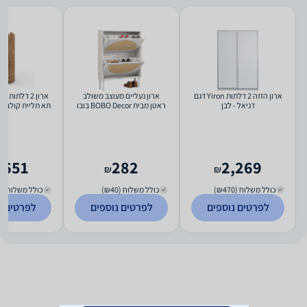
ארון הזזה 2 דלתות Yiron דגם
ארון נעליים מעוצב משולב
ארון 2 דלתות
דניאל - לבן
ראטן מבית BOBO Decor בובו
דקור
דגם משושה 08302-M - new
,651
282
2,269
₪
₪
כולל משלוח (₪470)
כולל משלוח (₪40)
כולל משלוח (₪200)
לפרטים נוספים
לפרטים נוספים
לפרטים נ