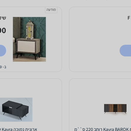
מודעה
שידת
0 ₪
ב- ס
``מ
ארונית נמוכה Kayra שיש