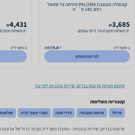
קונסולה מעוצבת PALOMA פתיחה צד שמאל
רוחב 240 ס``מ
4,431
3,685
₪
₪
משלוח חינם
עד 5 ימי עסקים
משלוח חינם
ב-משרדיה
5.0
(489)
ב-משרדיה
לפרטים נוספים
חיפוש חנויות ארונות בגדים, שידות וכונניות לפי עיר
קטגוריות משלימות
פירזול
ארונות אמבטיה
חדרי שינה
מוצרי עיצוב לבית
שולחנות 
ארונות בגדים, שידות וכונניות - ‏מתכת ‏משרדיה מבחר גדול של ארונות הז