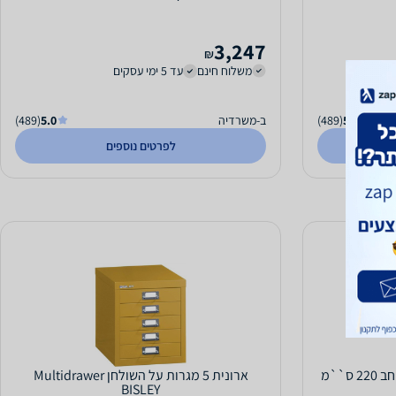
3,247
₪
משלוח חינם
עד 5 ימי עסקים
5.0
(489)
ב-משרדיה
5.0
(489)
לפרטים נוספים
ארונית 5 מגרות על השולחן Multidrawer
BISLEY