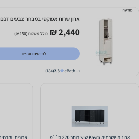
מודעה
ארון שרות אפוקסי במבחר צבעים דגם F
2,440 ₪
כולל משלוח (150 ₪)
לפרטים נוספים
ב- eBath
2.3
(184)
ארונית יוקרתית Kayra שיש רוחב 220 ס``מ
ארונית יוקרתית Kayra BAROK רוחב 220 ס