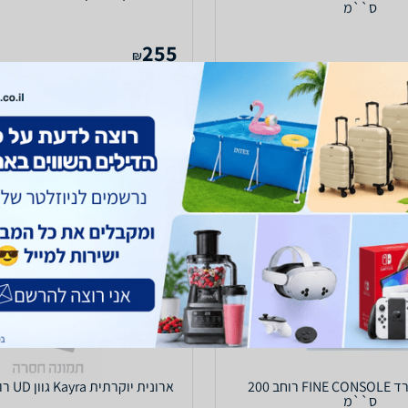
ס``מ
255
₪
עד 5 ימי עסקים
משלוח חינם
עד 5 ימי עסקים
5.0
(489)
ב-משרדיה
לפרטים נוספים
לפרטים נוספים
כוננית למשרד FINE CONSOLE רוחב 200
ארונית יוקרתית Kayra גוון UD רוחב 220 ס``מ
ס``מ