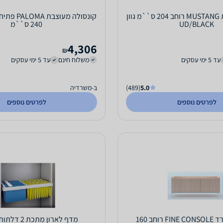
ארונית יוקרתית MUSTANG רוחב 204 ס``מ גוון
קונסולה מעו
UD/BLACK
240 ס``מ
4,306
₪
עד 5 ימי עסקים
משלוח חינם
עד 5 ימי עסקים
5.0
(489)
ב-משרדיה
לפרטים נוספים
לפרטים נוספים
כוננית למשרד FINE CONSOLE רוחב 160
מדף לארון מתכת 2 דלתות BISLEY