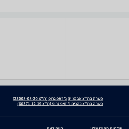
פשרה בת"צ אבנצ'יק נ' זאפ גרופ (ת"צ 23008-08-20)
פשרה בת"צ כהנים נ' זאפ גרופ (ת"צ 60371-12-19)
עולמות התוכן שלנו
חוות דעת