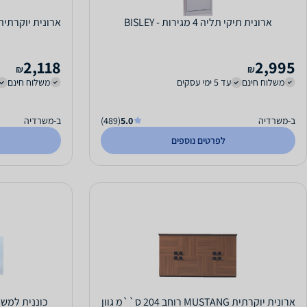
ארונית תיקי תליה 4 מגירות - BISLEY
2,118
2,995
₪
₪
משלוח חינם
עד 5 ימי עסקים
משלוח חינם
ב-משרדיה
5.0
(489)
ב-משרדיה
לפרטים נוספים
ארונית יוקרתית MUSTANG רוחב 204 ס``מ גוון