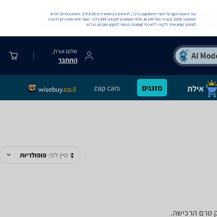
שלום אורח,
התחבר
מזגנים
zap cars
מיין לפי:
פופולריות
ק טרם הרכישה.