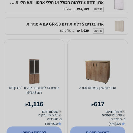
ארון הזזה 3 דלתות הכולל 14 חללי אחסון ותא תליית קולבים - דגם 240-10 - new
ב-אוליווד
4,209 ₪
מודעה
ארון בגדים 5 דלתות דגם GR-58 עם 4 מגירות
ב-סליפ נט
4,920 ₪
מודעה
ארונית מלמין צבע UD סגורה
ארונית 4 דלתות גובה 202 ס``מ גוון UD
דגם MYL43
1,116
617
₪
₪
משלוח חינם
משלוח חינם
עד 5 ימי עסקים
עד 5 ימי עסקים
ב- משרדיה
ב- משרדיה
(489)
5.0
(489)
5.0
לפרטים נוספים
לפרטים נוספים