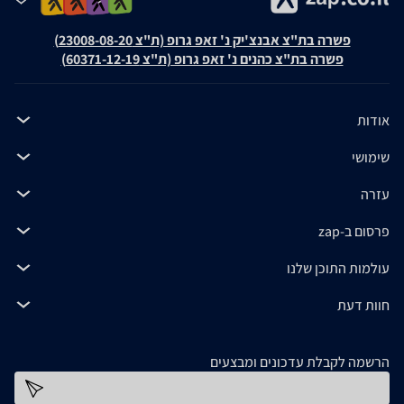
פשרה בת"צ אבנצ'יק נ' זאפ גרופ (ת"צ 23008-08-20)
פשרה בת"צ כהנים נ' זאפ גרופ (ת"צ 60371-12-19)
אודות
שימושי
עזרה
פרסום ב-zap
עולמות התוכן שלנו
חוות דעת
הרשמה לקבלת עדכונים ומבצעים
כתובת דוא''ל