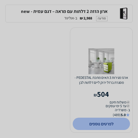
ארון הזזה 2 דלתות עם מראה – דגם עמית - new
ב-אוליווד
2,988 ₪
מודעה
ארגז מגירות 3 תאים מתכת PEDESTAL -
מסגרת ברזל ירוק ליים דלתות לבן
504
₪
משלוח חינם
עד 5 ימי עסקים
ב- משרדיה
(489)
5.0
לפרטים נוספים