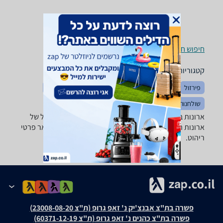
חיפוש חנויות ארונות בגדים, שידות וכונניות לפי עיר
קטגוריות משלימות
פירזול
ארונות אמבטיה
חדרי שינה
מוצרי עיצוב לבית
שולחנות ופינות אוכל
מזנונים ושולחנות טלוויזיה
ארונות בגדים, שידות וכונניות - ‏ירוק ‏משרדיה מבחר גדול של
ארונות הזזה, ארונות בגדים, שידות, מזנונים, כוורות ושאר פרטי
ריהוט.
פשרה בת"צ אבנצ'יק נ' זאפ גרופ (ת"צ 23008-08-20)
פשרה בת"צ כהנים נ' זאפ גרופ (ת"צ 60371-12-19)