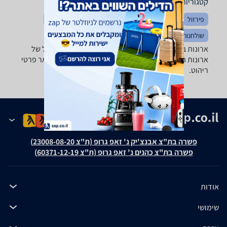
קטגוריות משלימות
פירזול
ארונות אמבטיה
חדרי שינה
מוצרי עיצוב לבית
שולחנות ופינות אוכל
מזנונים ושולחנות טלוויזיה
ארונות בגדים, שידות וכונניות - ‏במבוק ‏נפתח מבחר גדול של
ארונות הזזה, ארונות בגדים, שידות, מזנונים, כוורות ושאר פרטי
ריהוט.
פשרה בת"צ אבנצ'יק נ' זאפ גרופ (ת"צ 23008-08-20)
פשרה בת"צ כהנים נ' זאפ גרופ (ת"צ 60371-12-19)
אודות
שימושי