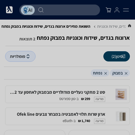
נות בגדים, שידות וכונניות
השוואת מחירים ארונות בגדים, שידות וכונניות ‏במבוק ‏נפתח
ארונות בגדים, שידות וכונניות ‏במבוק ‏נפתח
2 תוצאות
סינון
(2)
פופולריות
במבוק
נפתח
סט 2 מתקני נעליים מודולריים מבמבוק לאחסון עד 12 זוגות
ב-טון ספורטס
299 ₪
מודעה
ארון שרות תלוי לאמבטיה במבחר צבעים Ofek line
ב-eBath
1,740 ₪
מודעה