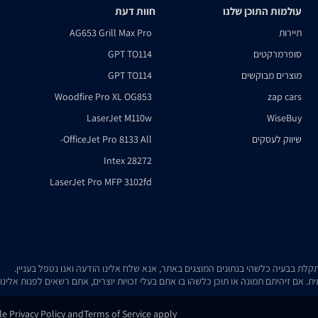
עולמות התוכן שלנו
חוות דעת
תיירות
AG653 Grill Max Pro
סופרמרקטים
GPT TO114
מוצרים מבוקשים
GPT TO114
Woodfire Pro XL OG853
zap cars
LaserJet M110w
WiseBuy
שיווק לעסקים
OfficeJet Pro 8133 All-
Intex 28272
LaserJet Pro MFP 3102fd
. אם זיהיתם תמונה או תוכן כלשהו בו אתם בעלי זכויות יוצרים, אתם רשאים לפנות אלינ
gle
Privacy Policy
and
Terms of Service
apply