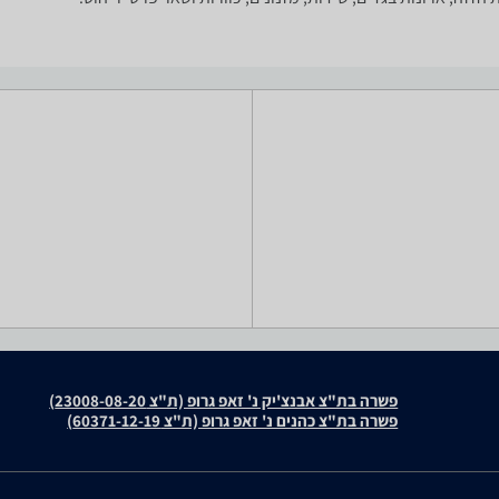
פשרה בת"צ אבנצ'יק נ' זאפ גרופ (ת"צ 23008-08-20)
פשרה בת"צ כהנים נ' זאפ גרופ (ת"צ 60371-12-19)