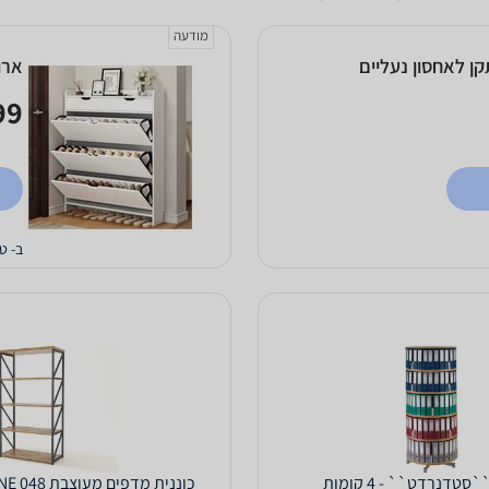
מודעה
- לבן + מתקן לאחסון נעליים
ארון נע
9 ₪
ב- ט
טדנרדט`` - 4 קומות
כוננית מדפים מעוצבת LINE 048 חום טבעי