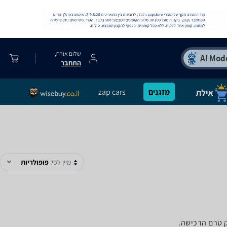
שלום אורח,
התחבר
מזגנים
zap cars
מיין לפי:
פופולריות
ק טרם הרכישה.