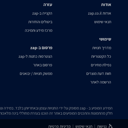
אודות
עזרה
אודות zap.co.il
הקנייה ב-zap
תנאי שימוש
ביטולים והחזרות
מרכז מידע ותמיכה
שימושי
פרסום ב-zap
מדריך חנויות
כל הקטגוריות
הצטרפות כחנות ל-zap
נפילת מחירים
פרסום באתר
חוות דעת מוצרים
ממשק חנויות / יבואנים
הרשמה לאתר
המידע המופיע ב - zap מסופק על ידי החנויות עצמן ובאחריותן בלבד. במידה ונתקלת בבעיה כלשהי בנתונים המוצגים באתר, אנא שלח אלינו הודעה ואנו נטפל בעניין.
חלק מהתמונות והתכנים המופיעים באתר זה הוכנו בעזרת מחוללי בינה מלאכותית
נגישות
תנאי שימוש
מדיניות פרטיות