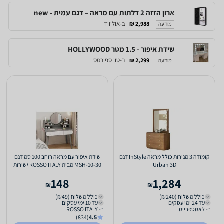
ארון הזזה 2 דלתות עם מראה – דגם עמית - new
ב-אוליווד
2,988 ₪
מודעה
שידת איפור - 1.5 מטר HOLLYWOOD
ב-טון ספורטס
2,299 ₪
מודעה
קומודה 3 מגירות כולל מראה InStyle דגם
שידת איפור עם מראה רוחב 100 סמ דגם
Urban 3D
MSH-10-30 מבית ROSSO ITALY ישירות
מהיבואן צבע אפור
148
1,284
₪
₪
כולל משלוח (₪240)
כולל משלוח (₪49)
עד 24 ימי עסקים
עד 10 ימי עסקים
ב- לאסטפרייס
ב- ROSSO ITALY
(834)
4.5