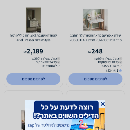
שידת איפור עם מראה ותאורת לד רוחב 1
קומודה מעוצבת 3 מגירות כולל מראה
מטר דגם RSM-3001 מבית ROSSO ITALY
InStyle דגם Ariel Dresser
ישירות מהיבואן צבע...
2,189
248
₪
₪
כולל משלוח (₪99)
כולל משלוח (₪290)
עד 10 ימי עסקים
עד 24 ימי עסקים
ב- ROSSO ITALY
ב- לאסטפרייס
(834)
4.5
לפרטים נוספים
לפרטים נוספים