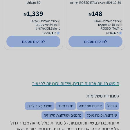
MSH-10-30 מבית ROSSO ITALY ישירות
Urban 3D
מהיבואן צבע לבן
1,339
148
₪
₪
כולל משלוח (₪49)
כולל משלוח (₪240)
עד 10 ימי עסקים
עד 24 ימי עסקים
ב- ROSSO ITALY
ב- OLSale|אולסייל
(2594)
1.0
(834)
4.5
לפרטים נוספים
לפרטים נוספים
חיפוש חנויות ארונות בגדים, שידות וכונניות לפי עיר
קטגוריות משלימות
פירזול
ארונות אמבטיה
חדרי שינה
מוצרי עיצוב לבית
שולחנות ופינות אוכל
מזנונים ושולחנות טלוויזיה
ארונות בגדים, שידות וכונניות - ‏3 מגירות ‏כולל מראה מבחר גדול
של ארונות הזזה, ארונות בגדים, שידות, מזנונים, כוורות ושאר