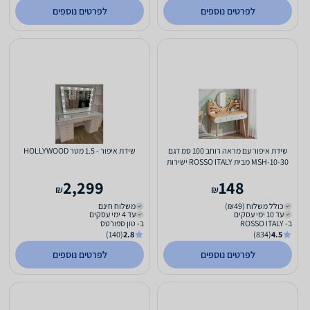
לפרטים נוספים
לפרטים נוספים
שידת איפור עם מראה רוחב 100 סמ דגם
שידת איפור - 1.5 מטר HOLLYWOOD
MSH-10-30 מבית ROSSO ITALY ישירות
מהיבואן צבע עץ בהיר
2,299
148
₪
₪
כולל משלוח (₪49)
משלוח חינם
עד 10 ימי עסקים
עד 4 ימי עסקים
ב- ROSSO ITALY
ב- טון ספורטס
(140)
2.8
(834)
4.5
לפרטים נוספים
לפרטים נוספים