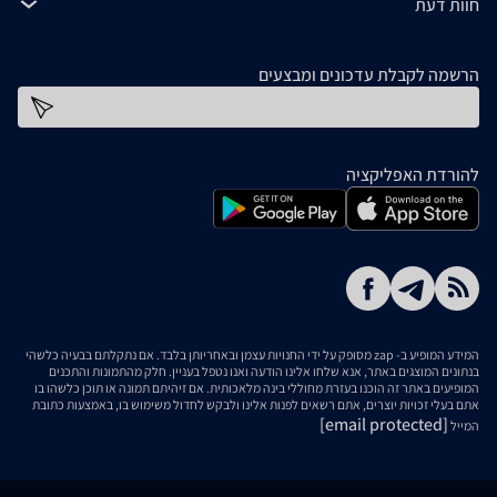
חוות דעת
הרשמה לקבלת עדכונים ומבצעים
כתובת דוא''ל
להורדת האפליקציה
המידע המופיע ב- zap מסופק על ידי החנויות עצמן ובאחריותן בלבד. אם נתקלתם בבעיה כלשהי
בנתונים המוצגים באתר, אנא שלחו אלינו הודעה ואנו נטפל בעניין. חלק מהתמונות והתכנים
המופיעים באתר זה הוכנו בעזרת מחוללי בינה מלאכותית. אם זיהיתם תמונה או תוכן כלשהו בו
אתם בעלי זכויות יוצרים, אתם רשאים לפנות אלינו ולבקש לחדול משימוש בו, באמצעות כתובת
[email protected]
המייל