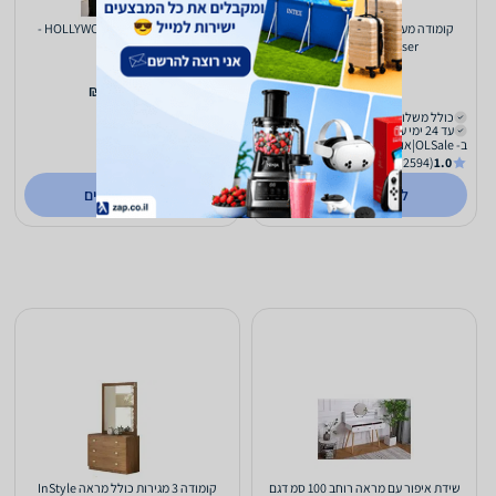
קומודה מעוצבת 3 מגירות כולל מראה
שידת איפור 1.5 מטר HOLLYWOOD -
InStyle Ariel Dresser
שחור
2,299
2,289
₪
₪
כולל משלוח (₪290)
משלוח חינם
עד 24 ימי עסקים
עד 4 ימי עסקים
ב- OLSale|אולסייל
ב- טון ספורטס
(140)
2.8
(2594)
1.0
לפרטים נוספים
לפרטים נוספים
שידת איפור עם מראה רוחב 100 סמ דגם
קומודה 3 מגירות כולל מראה InStyle