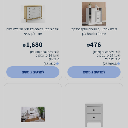
שידת אחסון עם מגירות ומדף ברדקס
שידה בוסטון ברוחב 120 ס״מ הכוללת ידיות
Bradex Prime לבן
עור - לבן טבעי
1,680
476
₪
₪
כולל משלוח (₪99)
כולל משלוח (₪300)
עד 14 ימי עסקים
עד 14 ימי עסקים
ב- דיילי סייל
ב- צוציק
(651)
5.0
(2829)
4.3
לפרטים נוספים
לפרטים נוספים