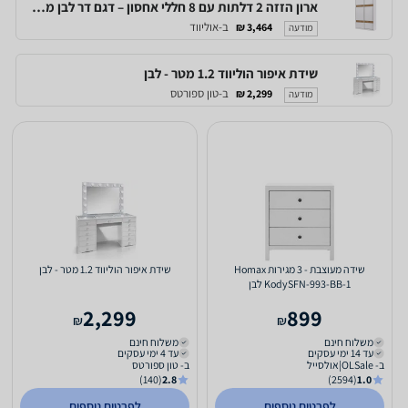
ארון הזזה 2 דלתות עם 8 חללי אחסון – דגם דר לבן מבוקע - new
ב-אוליווד
3,464 ₪
מודעה
שידת איפור הוליווד 1.2 מטר - לבן
ב-טון ספורטס
2,299 ₪
מודעה
שידה מעוצבת - 3 מגירות Homax
שידת איפור הוליווד 1.2 מטר - לבן
KodySFN-993-BB-1 לבן
2,299
899
₪
₪
משלוח חינם
משלוח חינם
עד 14 ימי עסקים
עד 4 ימי עסקים
ב- OLSale|אולסייל
ב- טון ספורטס
(140)
2.8
(2594)
1.0
לפרטים נוספים
לפרטים נוספים