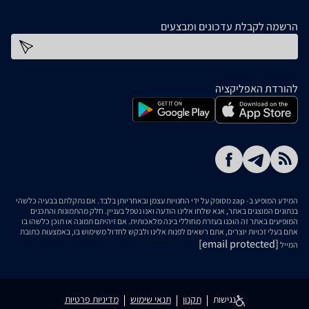
הרשמה לקבלת עדכונים ומבצעים
כתובת דוא''ל
להורדת האפליקציה
המידע המופיע ב- zap מסופק על ידי החנויות עצמן ובאחריותן בלבד. אם נתקלתם בבעיה כלשהי
בנתונים המוצגים באתר, אנא שלחו אלינו הודעה ואנו נטפל בעניין. חלק מהתמונות והתכנים
המופיעים באתר זה הוכנו בעזרת מחוללי בינה מלאכותית. אם זיהיתם תמונה או תוכן כלשהו בו
אתם בעלי זכויות יוצרים, אתם רשאים לפנות אלינו ולבקש לחדול משימוש בו, באמצעות כתובת
[email protected]
המייל
נגישות
תקנון
תנאי שימוש
מדיניות פרטיות