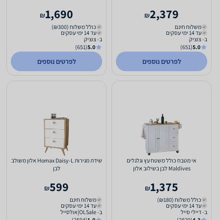
1,690
2,379
₪
₪
משלוח חינם
כולל משלוח (₪300)
עד 14 ימי עסקים
עד 14 ימי עסקים
ב- צוציק
ב- צוציק
(651)
5.0
(651)
5.0
לפרטים נוספים
לפרטים נוספים
אי מטבח כולל משטח עץ וגלגלים
שידת מגירות Homax Daisy-L אלון משולב
Maldives לבן בשילוב אלון
לבן
599
1,375
₪
₪
כולל משלוח (₪180)
משלוח חינם
עד 14 ימי עסקים
עד 14 ימי עסקים
ב- דיילי סייל
ב- OLSale|אולסייל
(2594)
1.0
(2829)
4.3