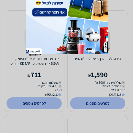
שידה גלעד - לבן טבעי 120 ס"מ שניר
ארגז מגירות מתכת Cubic רהיטי קיסר -
KEISAR - רהיטי קיסר KEISAR - רהיטי
קיסר לבן
711
1,590
₪
₪
כולל משלוח (₪300)
משלוח חינם
אספקה: באתר
עד 4 ימי עסקים
ב- קינג בייבי
ב- באג
(658)
2.6
(218)
4.8
לפרטים נוספים
לפרטים נוספים