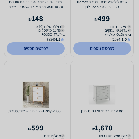
שידת לילה מעוצבת 2 מגירות Homax
שידת איפור עם מראה רוחב 100 סמ דגם
Koda KMD-992-BB לבן
MSH-10-30 מבית ROSSO ITALY ישירות
מהיבואן צבע לבן
148
499
₪
₪
משלוח חינם
כולל משלוח (₪49)
עד 14 ימי עסקים
עד 10 ימי עסקים
ב- OLSale|אולסייל
ב- ROSSO ITALY
(834)
4.5
(2594)
1.0
לפרטים נוספים
לפרטים נוספים
שידה בילי ברוחב 120 ס״מ - לבן
Daisy-VL68-L - אורן-לבן – שידת מגירות
599
1,670
₪
₪
כולל משלוח (₪300)
משלוח חינם