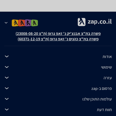
פשרה בת"צ אבנצ'יק נ' זאפ גרופ (ת"צ 23008-08-20)
פשרה בת"צ כהנים נ' זאפ גרופ (ת"צ 60371-12-19)
אודות
שימושי
עזרה
פרסום ב-zap
עולמות התוכן שלנו
חוות דעת