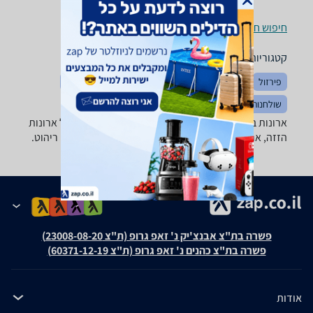
חיפוש חנויות ארונות בגדים, שידות וכונניות לפי עיר
קטגוריות משלימות
פירזול
ארונות אמבטיה
חדרי שינה
מוצרי עיצוב לבית
שולחנות ופינות אוכל
מזנונים ושולחנות טלוויזיה
ארונות בגדים, שידות וכונניות - ‏3 מגירות מבחר גדול של ארונות
הזזה, ארונות בגדים, שידות, מזנונים, כוורות ושאר פרטי ריהוט.
פשרה בת"צ אבנצ'יק נ' זאפ גרופ (ת"צ 23008-08-20)
פשרה בת"צ כהנים נ' זאפ גרופ (ת"צ 60371-12-19)
אודות