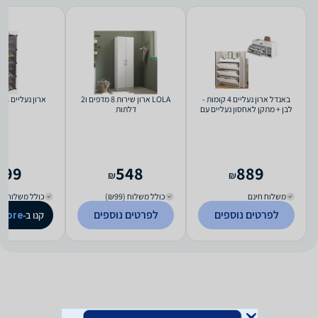
באנדל ארון נעליים 4 קומות -
LOLA ארון שירות 8 מדפים ו2
ארון נעליים 8 קומות Dona
לבן + מתקן לאחסון נעליים עם
דלתות
ספסל - לבן
199
548
889
₪
₪
משלוח חינם
כולל משלוח (₪99)
כולל משלוח (₪40)
לפרטים נוספים
לפרטים נוספים
קנו ב-
store