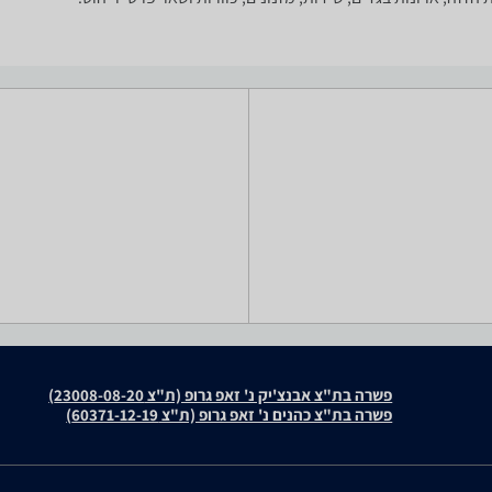
פשרה בת"צ אבנצ'יק נ' זאפ גרופ (ת"צ 23008-08-20)
פשרה בת"צ כהנים נ' זאפ גרופ (ת"צ 60371-12-19)