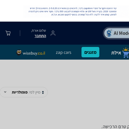
שלום אורח,
התחבר
מזגנים
zap cars
מיין לפי:
פופולריות
ק טרם הרכישה.