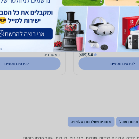
כוננית מדפים מעוצבת LINE 023 אפור
גרפיט/אפור בהיר
ס``מ
840
₪
עד 5 ימי עסקים
משלוח חינם
עד 5 ימי עסקים
5.0
(489)
ב-משרדיה
לפרטים נוספים
לפרטים נוספים
ופינות אוכל
מזנונים ושולחנות טלוויזיה