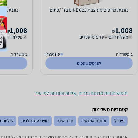
כוננית מדפים מעוצבת LINE 023 בז`/כתום
1,008
1,008
₪
₪
משלוח חינם
עד 5 ימי עסקים
משלוח חינם
ב-משרדיה
5.0
(489)
ב-משרדיה
לפרטים נוספים
חיפוש חנויות ארונות בגדים, שידות וכונניות לפי עיר
קטגוריות משלימות
פירזול
ארונות אמבטיה
חדרי שינה
מוצרי עיצוב לבית
שולחנות 
ארונות בגדים, שידות וכונניות - ‏2 מדפים ‏משרדיה מבחר גדול של ארונות הזזה, ארונות בגדים, שידות, מזנונים, כוורות ושאר פרטי ריהוט.