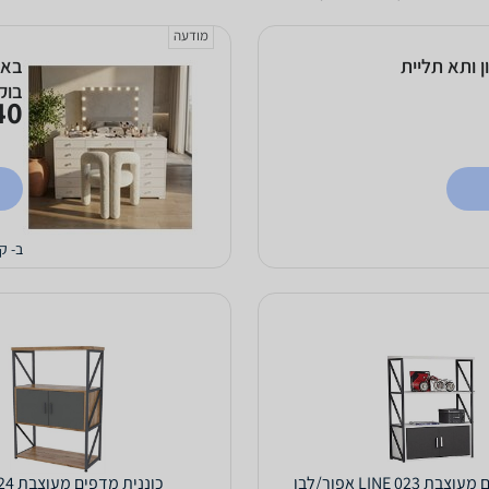
מודעה
ל 8 חללי אחסון ותא תליית
באנ
בוק
0 ₪
ב- ק
LINE 023 אפור/לבן
כוננית מדפים מעוצבת LINE 024