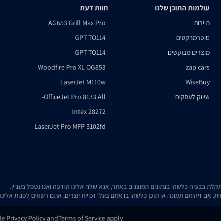
עולמות התוכן שלנו
חוות דעת
תיירות
AG653 Grill Max Pro
סופרמרקטים
GPT TO114
מוצרים מבוקשים
GPT TO114
Woodfire Pro XL OG853
zap cars
LaserJet M110w
WiseBuy
שיווק לעסקים
OfficeJet Pro 8133 All-
Intex 28272
LaserJet Pro MFP 3102fd
. אם זיהיתם תמונה או תוכן כלשהו בו אתם בעלי זכויות יוצרים, אתם רשאים לפנות אלינ
gle
Privacy Policy
and
Terms of Service
apply