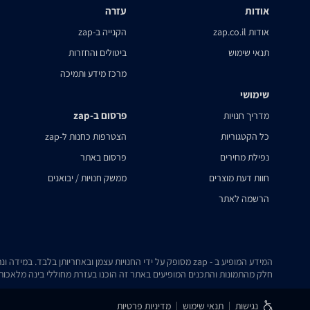
אודות
עזרה
אודות zap.co.il
הקנייה ב-zap
תנאי שימוש
ביטולים והחזרות
מרכז מידע ותמיכה
שימושי
פרסום ב-zap
מדריך חנויות
כל הקטגוריות
הצטרפות כחנות ל-zap
נפילת מחירים
פרסום באתר
חוות דעת מוצרים
ממשק חנויות / יבואנים
הרשמה לאתר
המידע המופיע ב - zap מסופק על ידי החנויות עצמן ובאחריותן בלבד. במידה ונתקלת בבעיה כלשהי בנתונים המוצגים באתר, אנא שלח אלינו הודעה ואנו נטפל בעניין.
חלק מהתמונות והתכנים המופיעים באתר זה הוכנו בעזרת מחוללי בינה מלאכותית
נגישות
תנאי שימוש
מדיניות פרטיות