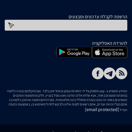
הרשמה לקבלת עדכונים ומבצעים
כתובת דוא''ל
להורדת האפליקציה
המידע המופיע ב- zap מסופק על ידי החנויות עצמן ובאחריותן בלבד. אם נתקלתם בבעיה כלשהי
בנתונים המוצגים באתר, אנא שלחו אלינו הודעה ואנו נטפל בעניין. חלק מהתמונות והתכנים
המופיעים באתר זה הוכנו בעזרת מחוללי בינה מלאכותית. אם זיהיתם תמונה או תוכן כלשהו בו
אתם בעלי זכויות יוצרים, אתם רשאים לפנות אלינו ולבקש לחדול משימוש בו, באמצעות כתובת
[email protected]
המייל