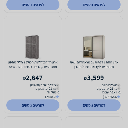
לפרטים נוספים
לפרטים נוספים
ארון הזזה 2 דלתות עם מראה דגם GALI
ארון הזזה 2 דלתות הכולל 8 חללי אחסון
180 מבית InStyle - מייפל מולבן
ותא תליית קולבים - דגם 120-10 - new
2,647
3,599
₪
₪
משלוח חינם
כולל משלוח (₪400)
עד 21 ימי עסקים
עד 21 ימי עסקים
ב- וואלה שופס
ב- אוליווד
(24)
0.0
(3227)
2.6
לפרטים נוספים
לפרטים נוספים