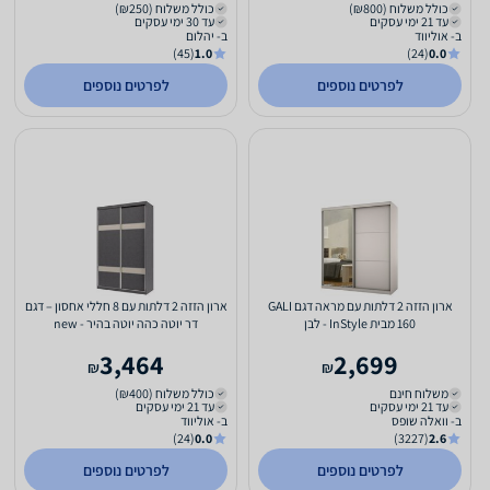
כולל משלוח (₪800)
כולל משלוח (₪250)
עד 21 ימי עסקים
עד 30 ימי עסקים
ב- אוליווד
ב- יהלום
(45)
1.0
(24)
0.0
לפרטים נוספים
לפרטים נוספים
ארון הזזה 2 דלתות עם מראה דגם GALI
ארון הזזה 2 דלתות עם 8 חללי אחסון – דגם
160 מבית InStyle - לבן
דר יוטה כהה יוטה בהיר - new
3,464
2,699
₪
₪
משלוח חינם
כולל משלוח (₪400)
עד 21 ימי עסקים
עד 21 ימי עסקים
ב- וואלה שופס
ב- אוליווד
(24)
0.0
(3227)
2.6
לפרטים נוספים
לפרטים נוספים