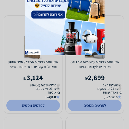
ארון הזזה 2 דלתות עם מראה דגם GALI
ארון הזזה 2 דלתות הכולל 8 חללי אחסון
140 מבית InStyle - שמנת
ותא תליית קולבים - דגם 160-6 - new
3,124
2,699
₪
₪
משלוח חינם
כולל משלוח (₪400)
עד 21 ימי עסקים
עד 21 ימי עסקים
ב- וואלה שופס
ב- אוליווד
(24)
0.0
(3227)
2.6
לפרטים נוספים
לפרטים נוספים