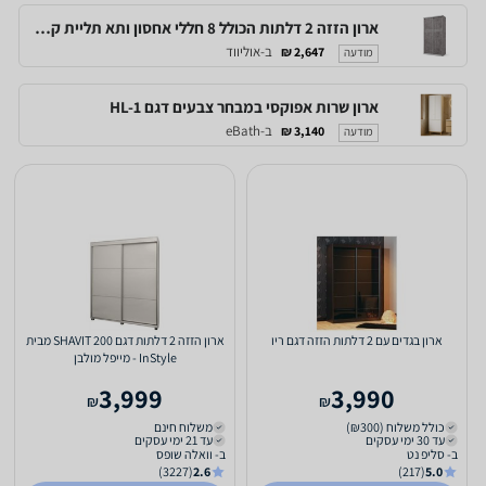
ארון הזזה 2 דלתות הכולל 8 חללי אחסון ותא תליית קולבים - דגם 120-10 - new
ב-אוליווד
2,647 ₪
מודעה
ארון שרות אפוקסי במבחר צבעים דגם HL-1
ב-eBath
3,140 ₪
מודעה
ארון בגדים עם 2 דלתות הזזה דגם ריו
ארון הזזה 2 דלתות דגם SHAVIT 200 מבית
InStyle - מייפל מולבן
3,999
3,990
₪
₪
כולל משלוח (₪300)
משלוח חינם
עד 30 ימי עסקים
עד 21 ימי עסקים
ב- סליפ נט
ב- וואלה שופס
(3227)
2.6
(217)
5.0