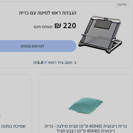
מודעה
הגבהת ראש למיטה עם כרית
220 ₪
משלוח חינם
לפרטים נוספים
ב- מטוב ציוד רפואי
1.0
(4)
כרית ריבועית (40X40 ס”מ) מבית מילגה - כרית
שמיכת כותנה 160x130 ס"מ Colorine - צבעוני
ריבועית (40X40 ס”מ) | צבע חציל