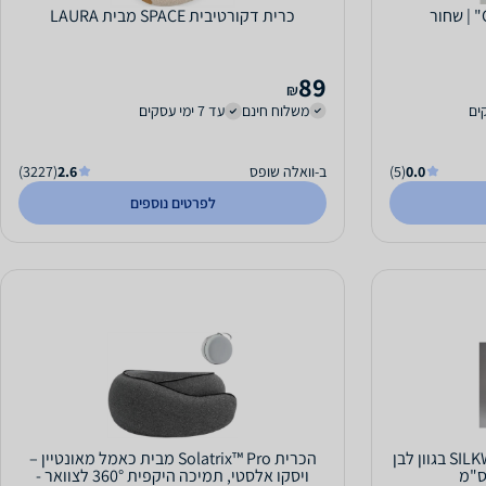
כרית דקורטיבית SPACE מבית LAURA
89
₪
משלוח חינם
עד 7 ימי עסקים
0.0
(5)
ב-וואלה שופס
2.6
(3227)
לפרטים נוספים
כרית נוי מהודרת ארוגה דגם SILKWAY בגוון לבן
הכרית Solatrix™ Pro מבית כאמל מאונטיין –
ויסקו אלסטי, תמיכה היקפית 360° לצוואר -