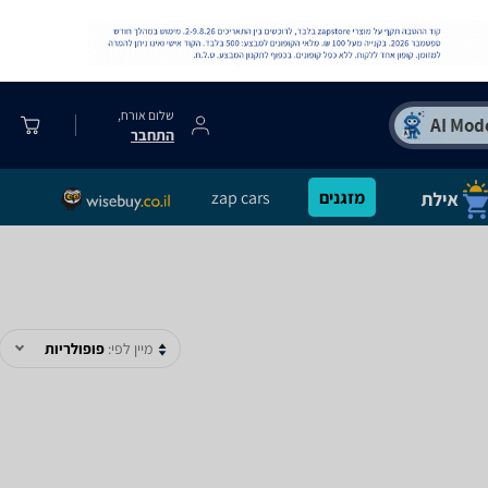
שלום אורח,
התחבר
מזגנים
zap cars
מיין לפי:
פופולריות