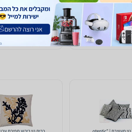
247
₪
עד 14 ימי עסקים
כולל משלוח (35 ₪)
עד 7 ימי עסקים
(24)
0.0
לפרטים נוספים
קנו ב-
zap
store
י מעוצבת | "otentic
כרית נוי ריבוע תפירת עבודת