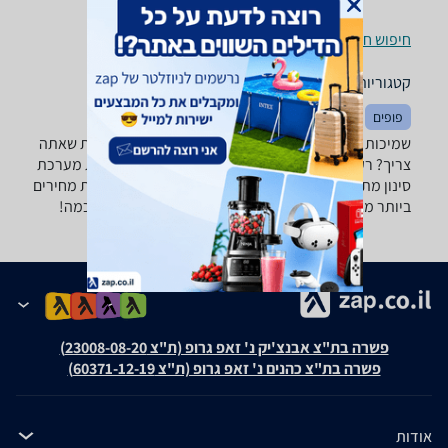
חיפוש חנויות שמיכות וכריות לפי עיר
קטגוריות משלימות
פופים
מיטות
שטיחים
שמיכות וכריות - ‏כרית נוי רוצה למצוא את השמיכה וכרית שאתה
צריך? רק בזאפ תמצא מאות ביקורות על שמיכות וכריות מערכת
סינון מתקדמת לפי סוג המוצר , מידע נוסף ועוד, השוואת מחירים
ביותר מאלף חנויות לבית לגן ולמשרד ותקבל החלטה חכמה!
פשרה בת"צ אבנצ'יק נ' זאפ גרופ (ת"צ 23008-08-20)
פשרה בת"צ כהנים נ' זאפ גרופ (ת"צ 60371-12-19)
אודות