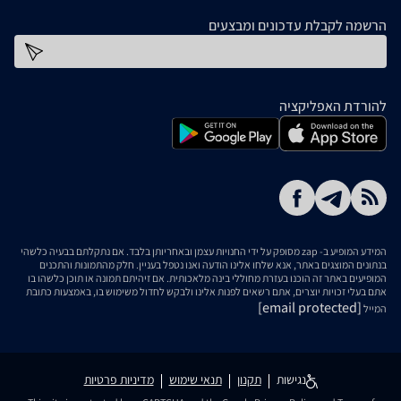
הרשמה לקבלת עדכונים ומבצעים
כתובת דוא''ל
להורדת האפליקציה
המידע המופיע ב- zap מסופק על ידי החנויות עצמן ובאחריותן בלבד. אם נתקלתם בבעיה כלשהי
בנתונים המוצגים באתר, אנא שלחו אלינו הודעה ואנו נטפל בעניין. חלק מהתמונות והתכנים
המופיעים באתר זה הוכנו בעזרת מחוללי בינה מלאכותית. אם זיהיתם תמונה או תוכן כלשהו בו
אתם בעלי זכויות יוצרים, אתם רשאים לפנות אלינו ולבקש לחדול משימוש בו, באמצעות כתובת
[email protected]
המייל
נגישות
תקנון
תנאי שימוש
מדיניות פרטיות