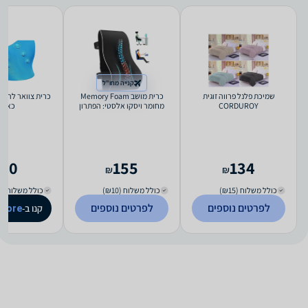
קנייה מחו"ל
שמיכת פלנל פרווה זוגית
כרית מושב Memory Foam
כרית צוואר להקל
CORDUROY
מחומר ויסקו אלסטי: הפתרון
כאבי
המהפכני לישיבה נוחה ובריאה
70
155
134
₪
₪
כולל משלוח (₪15)
כולל משלוח (₪10)
כולל משלוח (₪11)
לפרטים נוספים
לפרטים נוספים
קנו ב-
store