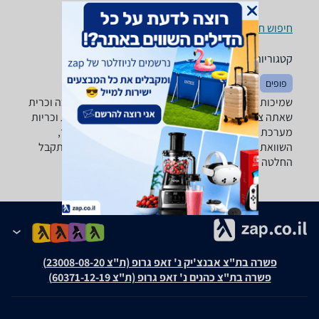
חיפוש חנויות שמיכות וכריות לפי עיר
קטגוריות משלימות
פופים
מיטות
שטיחים
שמיכות וכריות - ‏150 - 200 ‏ש"ח רוצה למצוא את השמיכה וכרית
שאתה צריך? רק בזאפ תמצא מאות ביקורות על שמיכות וכריות
מערכת סינון מתקדמת לפי סוג המוצר , מידע נוסף ועוד,
השוואת מחירים ביותר מאלף חנויות לבית לגן ולמשרד ותקבל
החלטה חכמה!
פשרה בת"צ אבנצ'יק נ' זאפ גרופ (ת"צ 23008-08-20)
פשרה בת"צ כהנים נ' זאפ גרופ (ת"צ 60371-12-19)