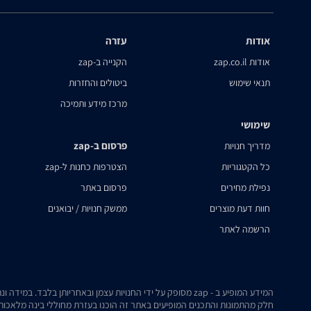
אודות
עזרה
אודות zap.co.il
הקנייה ב-zap
תנאי שימוש
ביטולים והחזרות
מרכז מידע ותמיכה
שימושי
פרסום ב-zap
מדריך חנויות
כל הקטגוריות
הצטרפות כחנות ל-zap
נפילת מחירים
פרסום באתר
חוות דעת מוצרים
ממשק חנויות / יבואנים
הרשמה לאתר
המידע המופיע ב - zap מסופק על ידי החנויות עצמן ובאחריותן בלבד. במידה ונתקלת בבעיה כלשהי בנתונים המוצגים באתר, אנא שלח אלינו הודעה ואנו נטפל בעניין.
חלק מהתמונות והתכנים המופיעים באתר זה הוכנו בעזרת מחוללי בינה מלאכותית