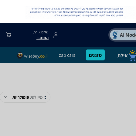
שלום אורח,
התחבר
מזגנים
zap cars
מיין לפי:
פופולריות