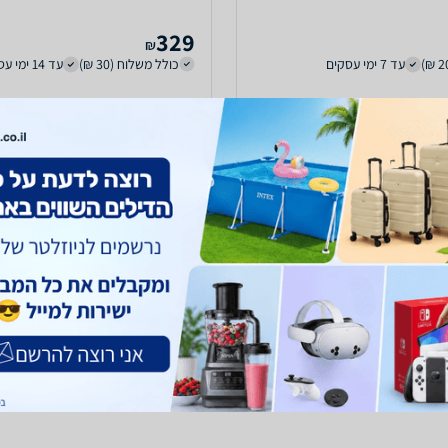
329
₪
עד 7 ימי עסקים
כולל משלוח (30 ₪)
עד 14 ימי עסקים
ב-וואלה שופס
נו ב-
לפרטים נוספים
zap
store