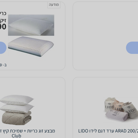
מודעה
כרי
זיק
0 ₪
ב- ס
Club