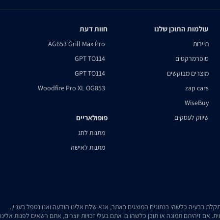
עולמות התוכן שלנו
חוות דעת
תיירות
AG653 Grill Max Pro
סופרמרקטים
GPT TO114
מוצרים מבוקשים
GPT TO114
Woodfire Pro XL OG853
zap cars
WiseBuy
שיווק לעסקים
פופולאריים
מתנות לחג
מתנות לאישה
. אם זיהיתם תמונה או תוכן כלשהו בו אתם בעלי זכויות יוצרים, אתם רשאים לפנות אלינ