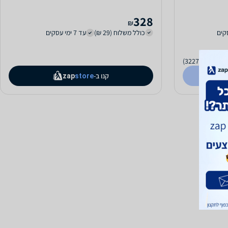
328
₪
כולל משלוח (29 ₪)
עד 7 ימי עסקים
(3227)
2.6
קנו ב-
zap
store