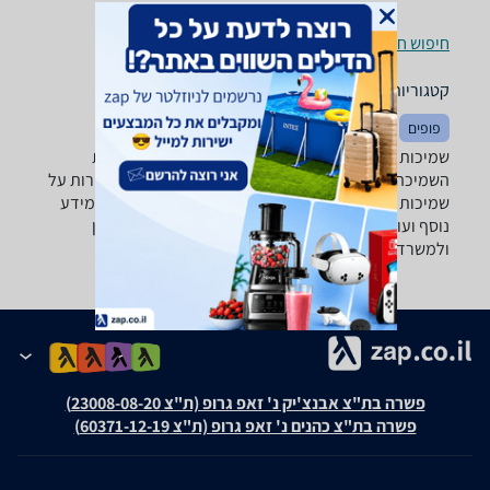
חיפוש חנויות שמיכות וכריות לפי עיר
קטגוריות משלימות
פופים
מיטות
שטיחים
שמיכות וכריות - ‏מעל 300 ‏ש"ח ‏כרית נוי רוצה למצוא את
השמיכה וכרית שאתה צריך? רק בזאפ תמצא מאות ביקורות על
שמיכות וכריות מערכת סינון מתקדמת לפי סוג המוצר , מידע
נוסף ועוד, השוואת מחירים ביותר מאלף חנויות לבית לגן
ולמשרד ותקבל החלטה חכמה!
פשרה בת"צ אבנצ'יק נ' זאפ גרופ (ת"צ 23008-08-20)
פשרה בת"צ כהנים נ' זאפ גרופ (ת"צ 60371-12-19)