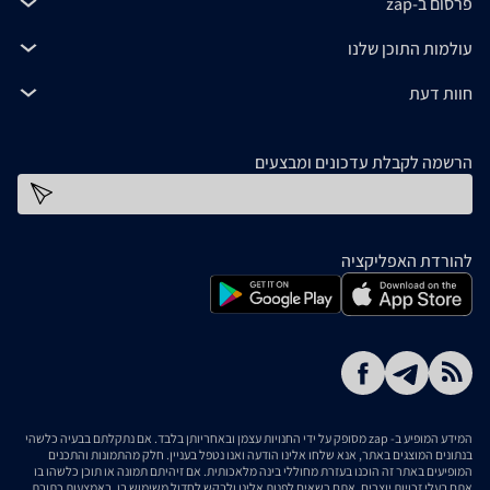
פרסום ב-zap
עולמות התוכן שלנו
חוות דעת
הרשמה לקבלת עדכונים ומבצעים
כתובת דוא''ל
להורדת האפליקציה
המידע המופיע ב- zap מסופק על ידי החנויות עצמן ובאחריותן בלבד. אם נתקלתם בבעיה כלשהי
בנתונים המוצגים באתר, אנא שלחו אלינו הודעה ואנו נטפל בעניין. חלק מהתמונות והתכנים
המופיעים באתר זה הוכנו בעזרת מחוללי בינה מלאכותית. אם זיהיתם תמונה או תוכן כלשהו בו
אתם בעלי זכויות יוצרים, אתם רשאים לפנות אלינו ולבקש לחדול משימוש בו, באמצעות כתובת