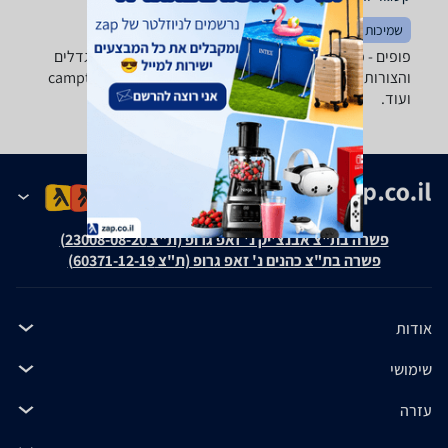
שמיכות וכריות
שטיחים
פופים - ‏פוף מתנפח ‏קטיפה מבחר ענק של פופים בכל הגדלים
והצורות של טובי היצרנים: camptown ,Intex, GreenBanana
ועוד.
פשרה בת"צ אבנצ'יק נ' זאפ גרופ (ת"צ 23008-08-20)
פשרה בת"צ כהנים נ' זאפ גרופ (ת"צ 60371-12-19)
אודות
שימושי
עזרה