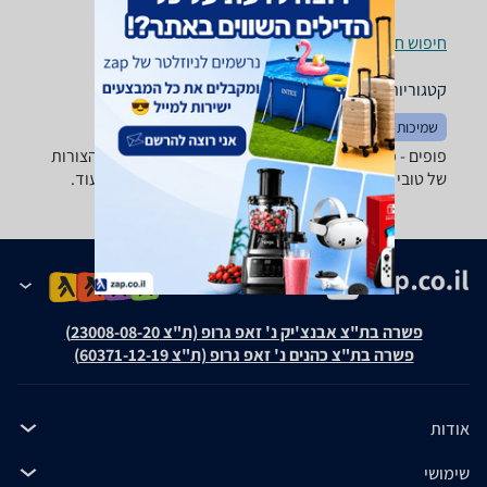
חיפוש חנויות פופים לפי עיר
קטגוריות משלימות
שמיכות וכריות
שטיחים
פופים - ‏פוף מתנפח מבחר ענק של פופים בכל הגדלים והצורות
של טובי היצרנים: camptown ,Intex, GreenBanana ועוד.
פשרה בת"צ אבנצ'יק נ' זאפ גרופ (ת"צ 23008-08-20)
פשרה בת"צ כהנים נ' זאפ גרופ (ת"צ 60371-12-19)
אודות
שימושי