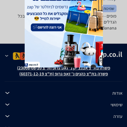
שמיכות וכריות
שטיחים
פופים - ‏פוף גיימינג ‏GadgetShop מבחר ענק של פופים בכל
הגדלים והצורות של טובי היצרנים: camptown ,Intex,
GreenBanana ועוד.
פשרה בת"צ אבנצ'יק נ' זאפ גרופ (ת"צ 23008-08-20)
פשרה בת"צ כהנים נ' זאפ גרופ (ת"צ 60371-12-19)
אודות
שימושי
עזרה