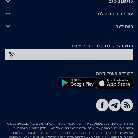
פרסום ב-zap
עולמות התוכן שלנו
חוות דעת
הרשמה לקבלת עדכונים ומבצעים
כתובת דוא''ל
להורדת האפליקציה
המידע המופיע ב- zap מסופק על ידי החנויות עצמן ובאחריותן בלבד. אם נתקלתם בבעיה כלשהי
בנתונים המוצגים באתר, אנא שלחו אלינו הודעה ואנו נטפל בעניין. חלק מהתמונות והתכנים
המופיעים באתר זה הוכנו בעזרת מחוללי בינה מלאכותית. אם זיהיתם תמונה או תוכן כלשהו בו
אתם בעלי זכויות יוצרים, אתם רשאים לפנות אלינו ולבקש לחדול משימוש בו, באמצעות כתובת