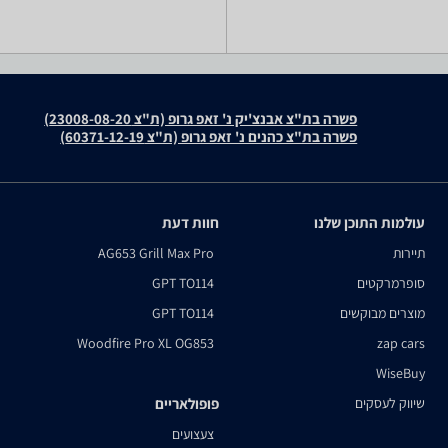
פשרה בת"צ אבנצ'יק נ' זאפ גרופ (ת"צ 23008-08-20)
פשרה בת"צ כהנים נ' זאפ גרופ (ת"צ 60371-12-19)
עולמות התוכן שלנו
חוות דעת
תיירות
AG653 Grill Max Pro
סופרמרקטים
GPT TO114
מוצרים מבוקשים
GPT TO114
Woodfire Pro XL OG853
zap cars
WiseBuy
שיווק לעסקים
פופולאריים
צעצועים