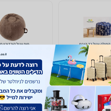
קמילה עגול בד קנבס
פוף עגול קורדורוי חו
348
₪
עד 7 ימי עסקים
משלוח חינם
אספקה: באתר
הוספת חוות דעת
ב-סמארט בייבי
לפרטים נוספים
לפרטים נוספים