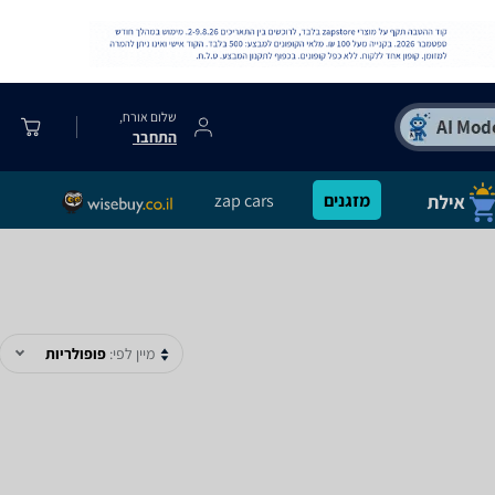
שלום אורח,
התחבר
מזגנים
zap cars
מיין לפי:
פופולריות