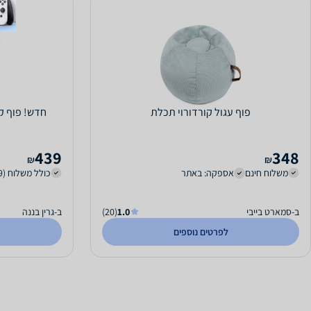
פוף עגול קורדורוי תכלת
חדש! פוף קמי
439
348
₪
₪
משלוח חינם
אספקה: באתר
כולל משלוח (49 ₪)
ב-סמארט בייבי
1.0
(20)
ב-גרין בננה
לפרטים נוספים