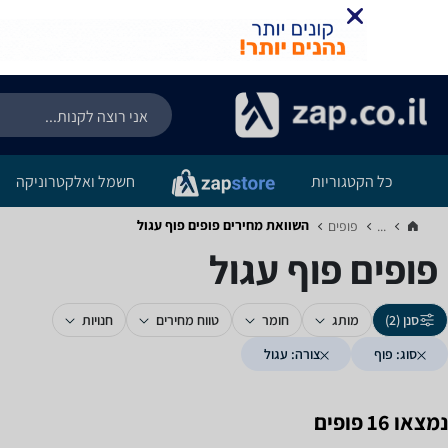
כל הקטגוריות
חשמל ואלקטרוניקה
השוואת מחירים פופים ‏פוף ‏עגול
...
פופים‏
פופים ‏פוף ‏עגול
סנן (2)
מותג
חומר
טווח מחירים
חנויות
סוג: פוף
צורה: עגול
נמצאו 16 פופים