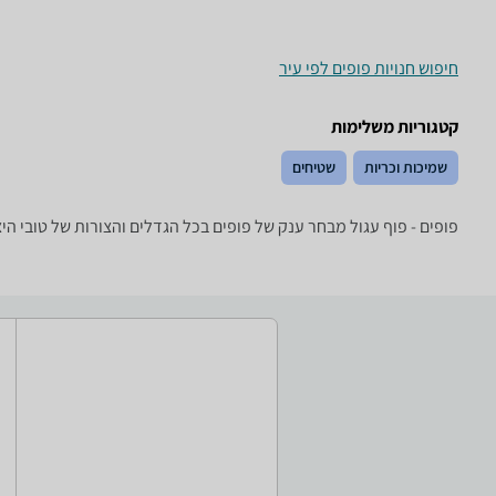
חיפוש חנויות פופים לפי עיר
קטגוריות משלימות
שמיכות וכריות
שטיחים
פופים - ‏פוף ‏עגול מבחר ענק של פופים בכל הגדלים והצורות של טובי היצרנים: ptown ,Intex, GreenBanana