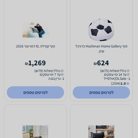
פוף Hochman Home Gallery כדורגל
פוף קמילה XL דמוי עור 2026
ענק
1,269
624
₪
₪
כולל משלוח (₪75)
כולל משלוח (₪79)
עד 14 ימי עסקים
עד 7 ימי עסקים
ב- OLSale|אולסייל
ב- גרין בננה
(2594)
1.0
לפרטים נוספים
לפרטים נוספים