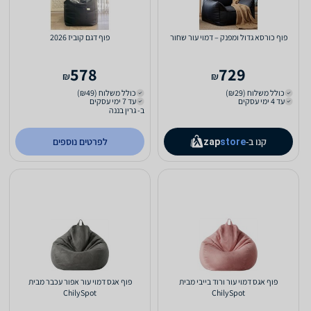
פוף כורסא גדול ומפנק – דמוי עור שחור
פוף דגם קוביז 2026
578
729
₪
₪
כולל משלוח (₪29)
כולל משלוח (₪49)
עד 4 ימי עסקים
עד 7 ימי עסקים
ב- גרין בננה
קנו ב-
לפרטים נוספים
zap
store
פוף אגס דמוי עור ורוד בייבי מבית
פוף אגס דמוי עור אפור עכבר מבית
ChilySpot
ChilySpot